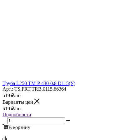
Труба L250 ТМ-Р 430-0.8 D115(У)
Арт.: TS.FRT.TRB.0115.66364
519
₽
/шт
Варианты цен
519
₽
/шт
Подробности
В корзину