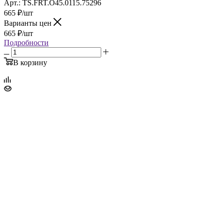
Арт.: TS.FRT.O45.0115.75296
665
₽
/шт
Варианты цен
665
₽
/шт
Подробности
В корзину