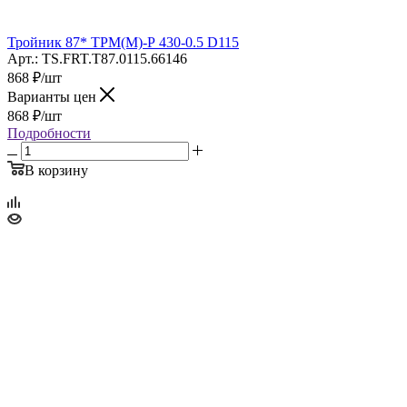
Тройник 87* ТРМ(М)-Р 430-0.5 D115
Арт.: TS.FRT.T87.0115.66146
868
₽
/шт
Варианты цен
868
₽
/шт
Подробности
В корзину