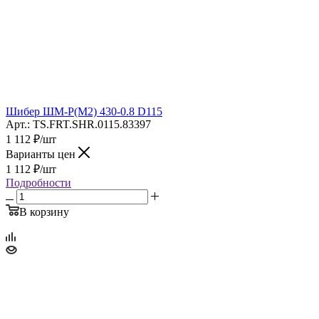
Шибер ШМ-Р(М2) 430-0.8 D115
Арт.: TS.FRT.SHR.0115.83397
1 112
₽
/шт
Варианты цен
1 112
₽
/шт
Подробности
В корзину