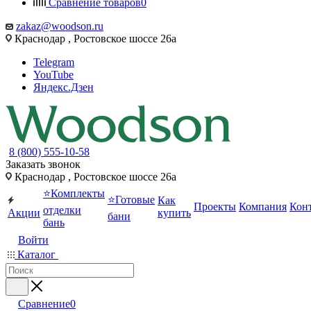
Сравнение товаров
0
zakaz@woodson.ru
Краснодар , Ростовское шоссе 26а
Telegram
YouTube
Яндекс.Дзен
8 (800) 555-10-58
Заказать звонок
Краснодар , Ростовское шоссе 26а
⭐Комплекты
⭐Готовые
Как
Проекты
Компания
Кон
отделки
Акции
купить
бани
бань
Войти
Каталог
Сравнение
0