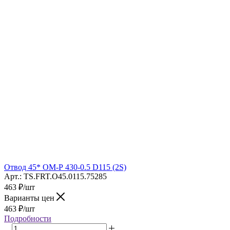
Отвод 45* ОМ-Р 430-0.5 D115 (2S)
Арт.: TS.FRT.O45.0115.75285
463
₽
/шт
Варианты цен
463
₽
/шт
Подробности