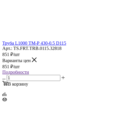
Труба L1000 ТМ-Р 430-0.5 D115
Арт.: TS.FRT.TRB.0115.32818
851
₽
/шт
Варианты цен
851
₽
/шт
Подробности
В корзину