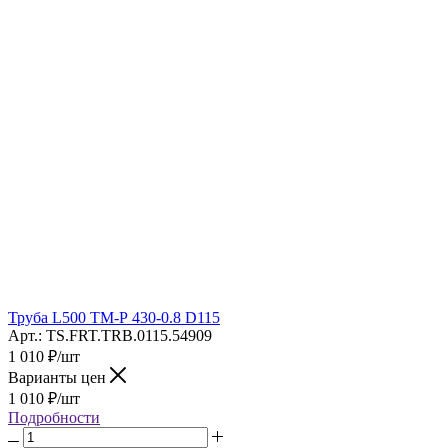
Труба L500 ТМ-Р 430-0.8 D115
Арт.: TS.FRT.TRB.0115.54909
1 010
₽
/шт
Варианты цен
1 010
₽
/шт
Подробности