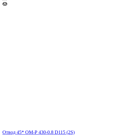
Отвод 45* ОМ-Р 430-0.8 D115 (2S)