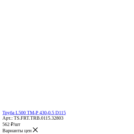
Труба L500 ТМ-Р 430-0.5 D115
Арт.: TS.FRT.TRB.0115.32803
562
₽
/шт
Варианты цен