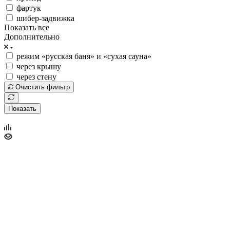
фартук
шибер-задвижка
Показать все
Дополнительно
режим «русская баня» и «сухая сауна»
через крышу
через стену
Очистить фильтр
Показать