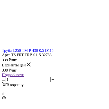
Труба L250 ТМ-Р 430-0.5 D115
Арт.: TS.FRT.TRB.0115.32788
338
₽
/шт
Варианты цен
338
₽
/шт
Подробности
В корзину