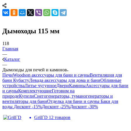
Дымоходы 115 мм
118
Главная
—
Каталог
—
Дымоходы для печей и каминов
Печи
Woodson аксессуары для бани и сауны
Вентиляция для
бани Кубасту
Левада аксессуары для дома и бани
Обливные
устройства
Литье чугунное
Двери
Камины
Аксессуары для бани
и сауны
Комплектующие
Готовим на
природе
Купели
Снегогенераторы, туманогенераторы и
вентиляторы для бани
Отделка для бани и сауны
Баки для
воды
Дисконт -15%
Дисконт -25%
Дисконт -30%
Grill`D
12 товаров