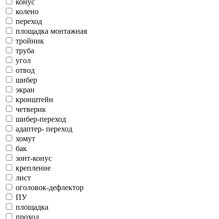
конус
колено
переход
площадка монтажная
тройник
труба
угол
отвод
шибер
экран
кронштейн
четверик
шибер-переход
адаптер- переход
хомут
бак
зонт-конус
крепление
лист
оголовок-дефлектор
ПУ
площадка
проход