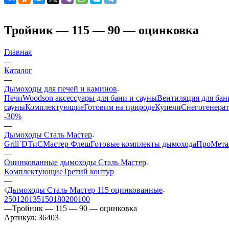
Тройник — 115 — 90 — оцинковка
Главная
—
Каталог
—
Дымоходы для печей и каминов
Печи
Woodson аксессуары для бани и сауны
Вентиляция для бан
сауны
Комплектующие
Готовим на природе
Купели
Снегогенерат
-30%
—
Дымоходы Сталь Мастер
Grill`D
ТиС
Мастер Флеш
Готовые комплекты дымохода
ПроМета
—
Оцинкованные дымоходы Сталь Мастер
Комплектующие
Третий контур
—
Дымоходы Сталь Мастер 115 оцинкованные
250
120
135
150
180
200
100
—
Тройник — 115 — 90 — оцинковка
Артикул:
36403