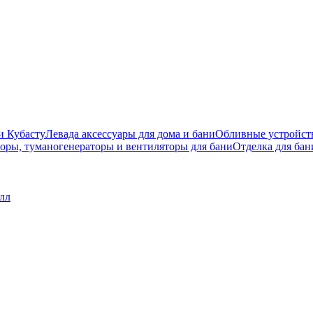
и Кубасту
Левада аксессуары для дома и бани
Обливные устройст
оры, туманогенераторы и вентиляторы для бани
Отделка для бан
лл