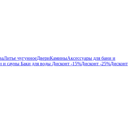
ва
Литье чугунное
Двери
Камины
Аксессуары для бани и
и и сауны
Баки для воды
Дисконт -15%
Дисконт -25%
Дисконт