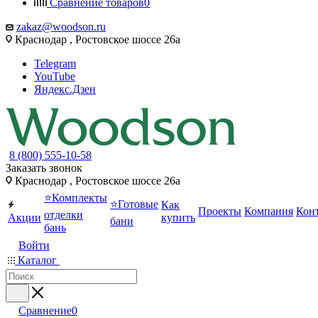
Сравнение товаров
0
zakaz@woodson.ru
Краснодар , Ростовское шоссе 26а
Telegram
YouTube
Яндекс.Дзен
8 (800) 555-10-58
Заказать звонок
Краснодар , Ростовское шоссе 26а
⭐Комплекты
⭐Готовые
Как
Проекты
Компания
Кон
отделки
Акции
купить
бани
бань
Войти
Каталог
Сравнение
0