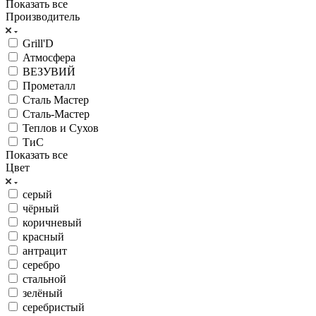
Показать все
Производитель
Grill'D
Атмосфера
ВЕЗУВИЙ
Прометалл
Сталь Мастер
Сталь-Мастер
Теплов и Сухов
ТиС
Показать все
Цвет
серый
чёрный
коричневый
красный
антрацит
серебро
стальной
зелёный
серебристый