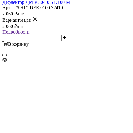
Дефлектор ДМ-Р 304-0.5 D100 М
Арт.: TS.ST5.DFR.0100.32419
2 060
₽
/шт
Варианты цен
2 060
₽
/шт
Подробности
В корзину