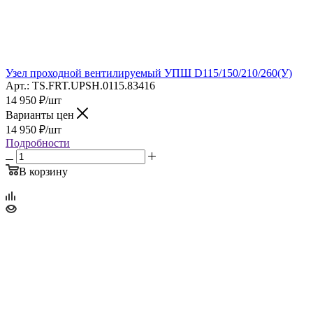
Узел проходной вентилируемый УПШ D115/150/210/260(У)
Арт.: TS.FRT.UPSH.0115.83416
14 950
₽
/шт
Варианты цен
14 950
₽
/шт
Подробности
В корзину