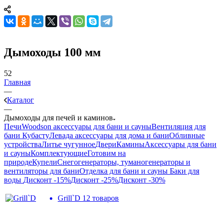
Дымоходы 100 мм
52
Главная
—
Каталог
—
Дымоходы для печей и каминов
Печи
Woodson аксессуары для бани и сауны
Вентиляция для
бани Кубасту
Левада аксессуары для дома и бани
Обливные
устройства
Литье чугунное
Двери
Камины
Аксессуары для бани
и сауны
Комплектующие
Готовим на
природе
Купели
Снегогенераторы, туманогенераторы и
вентиляторы для бани
Отделка для бани и сауны
Баки для
воды
Дисконт -15%
Дисконт -25%
Дисконт -30%
Grill`D
12 товаров