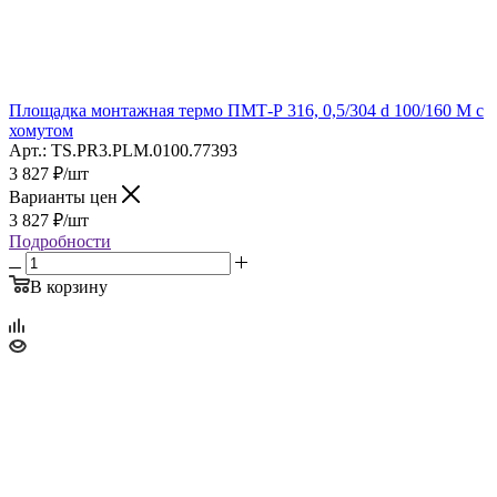
Площадка монтажная термо ПМТ-Р 316, 0,5/304 d 100/160 М с
хомутом
Арт.: TS.PR3.PLM.0100.77393
3 827
₽
/шт
Варианты цен
3 827
₽
/шт
Подробности
В корзину