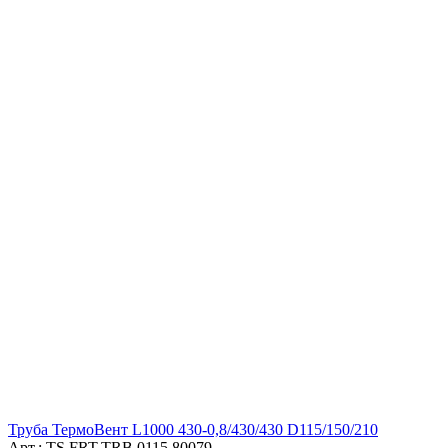
Труба ТермоВент L1000 430-0,8/430/430 D115/150/210
Арт.: TS.FRT.TRB.0115.80079