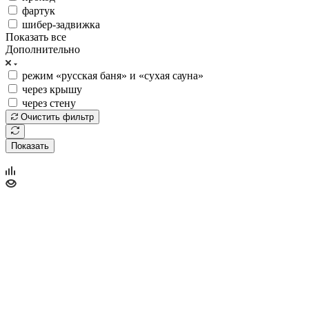
фартук
шибер-задвижка
Показать все
Дополнительно
режим «русская баня» и «сухая сауна»
через крышу
через стену
Очистить фильтр
Показать