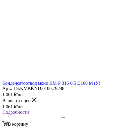
Конденсатоотвод моно КМ-Р 316-0,5 D100 М (У)
Арт.: TS.KMP.KND.0100.79248
1 061
₽
/шт
Варианты цен
1 061
₽
/шт
Подробности
В корзину