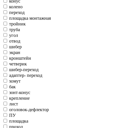
конус
колено
переход
площадка монтажная
тройник
труба
угол
отвод
шибер
экран
кронштейн
четверик
шибер-переход
адаптер- переход
хомут
бак
зонт-конус
крепление
лист
оголовок-дефлектор
ПУ
площадка
проход