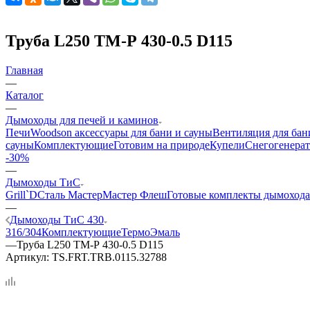
Труба L250 ТМ-Р 430-0.5 D115
Главная
—
Каталог
—
Дымоходы для печей и каминов
Печи
Woodson аксессуары для бани и сауны
Вентиляция для бан
сауны
Комплектующие
Готовим на природе
Купели
Снегогенерат
-30%
—
Дымоходы ТиС
Grill`D
Сталь Мастер
Мастер Флеш
Готовые комплекты дымохода
—
Дымоходы ТиС 430
316/304
Комплектующие
ТермоЭмаль
—
Труба L250 ТМ-Р 430-0.5 D115
Артикул:
TS.FRT.TRB.0115.32788