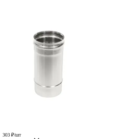
303
₽
/шт