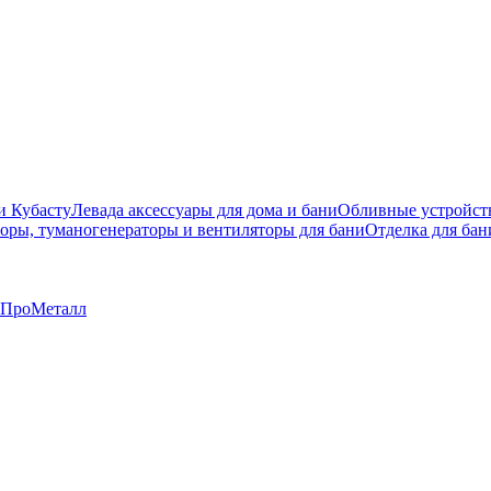
и Кубасту
Левада аксессуары для дома и бани
Обливные устройст
оры, туманогенераторы и вентиляторы для бани
Отделка для бан
ПроМеталл