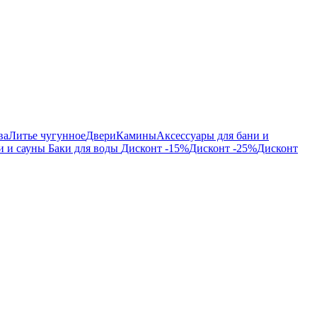
ва
Литье чугунное
Двери
Камины
Аксессуары для бани и
и и сауны
Баки для воды
Дисконт -15%
Дисконт -25%
Дисконт