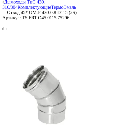
Дымоходы ТиС 430
316/304
Комплектующие
ТермоЭмаль
—
Отвод 45* ОМ-Р 430-0.8 D115 (2S)
Артикул:
TS.FRT.O45.0115.75296