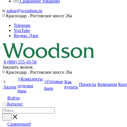
Сравнение товаров
0
zakaz@woodson.ru
Краснодар , Ростовское шоссе 26а
Telegram
YouTube
Яндекс.Дзен
8 (800) 555-10-58
Заказать звонок
Краснодар , Ростовское шоссе 26а
⭐Комплекты
⭐Готовые
Как
Проекты
Компания
Кон
отделки
Акции
купить
бани
бань
Войти
Каталог
Сравнение
0