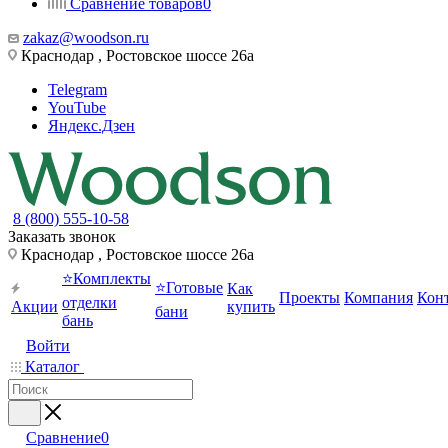
Сравнение товаров
0
zakaz@woodson.ru
Краснодар , Ростовское шоссе 26а
Telegram
YouTube
Яндекс.Дзен
8 (800) 555-10-58
Заказать звонок
Краснодар , Ростовское шоссе 26а
⭐Комплекты
⭐Готовые
Как
Проекты
Компания
Кон
отделки
Акции
купить
бани
бань
Войти
Каталог
Сравнение
0