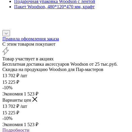
Подарочная упаковка Woodson с лентой
Пакет Woodson, 480*120*470 мм, крафт
Правила оформления заказа
С этим товаром покупают
Товар участвует в акциях
Бесплатная доставка аксессуаров Woodson от 25 тыс.руб.
Скидка на продукцию Woodson для Пар-мастеров
13 702
₽
/шт
15 225
₽
-
10
%
Экономия
1 523
₽
Варианты цен
13 702
₽
/шт
15 225
₽
-
10
%
Экономия
1 523
₽
Подробности