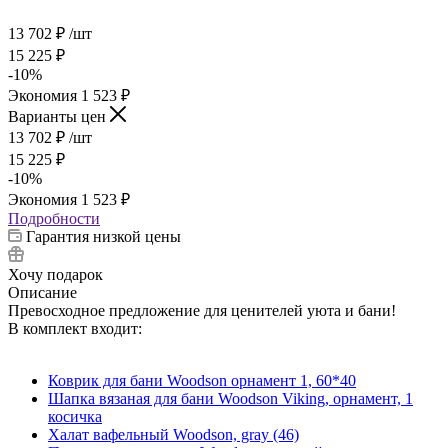
13 702
₽
/шт
15 225
₽
-
10
%
Экономия
1 523
₽
Варианты цен
13 702
₽
/шт
15 225
₽
-
10
%
Экономия
1 523
₽
Подробности
Гарантия низкой цены
Хочу подарок
Описание
Превосходное предложение для ценителей уюта и бани!
В комплект входит:
Коврик для бани Woodson орнамент 1, 60*40
Шапка вязаная для бани Woodson Viking, орнамент, 1
косичка
Халат вафельный Woodson, gray (46)