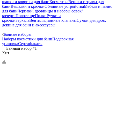
шапки и коврики для бани
Косметика
Веники и травы для
бани
Вешалки и крючки
Обливные устройства
Мебель и панно
для бани
Черпаки, дровницы и наборы совок/
кочерга
Полотенце
Полки
Ручки и
крючки
Зеркала
Вентиляционные клапаны
Сумки для дров,
декинг для бани и аксессуары
—
Банные наборы
Наборы косметики для бани
Подарочная
упаковка
Сертификаты
—
Банный набор #1
Хит