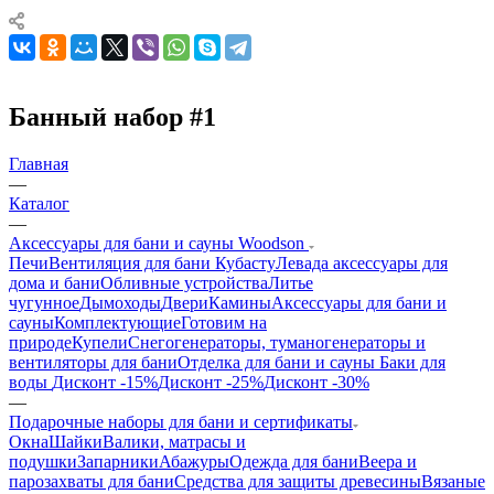
Банный набор #1
Главная
—
Каталог
—
Аксессуары для бани и сауны Woodson
Печи
Вентиляция для бани Кубасту
Левада аксессуары для
дома и бани
Обливные устройства
Литье
чугунное
Дымоходы
Двери
Камины
Аксессуары для бани и
сауны
Комплектующие
Готовим на
природе
Купели
Снегогенераторы, туманогенераторы и
вентиляторы для бани
Отделка для бани и сауны
Баки для
воды
Дисконт -15%
Дисконт -25%
Дисконт -30%
—
Подарочные наборы для бани и сертификаты
Окна
Шайки
Валики, матрасы и
подушки
Запарники
Абажуры
Одежда для бани
Веера и
парозахваты для бани
Средства для защиты древесины
Вязаные