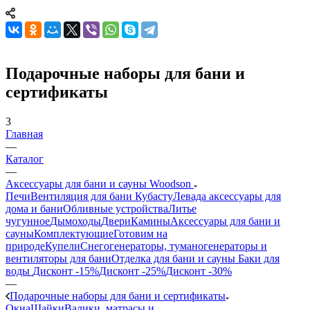
Подарочные наборы для бани и
сертификаты
3
Главная
—
Каталог
—
Аксессуары для бани и сауны Woodson
Печи
Вентиляция для бани Кубасту
Левада аксессуары для
дома и бани
Обливные устройства
Литье
чугунное
Дымоходы
Двери
Камины
Аксессуары для бани и
сауны
Комплектующие
Готовим на
природе
Купели
Снегогенераторы, туманогенераторы и
вентиляторы для бани
Отделка для бани и сауны
Баки для
воды
Дисконт -15%
Дисконт -25%
Дисконт -30%
—
Подарочные наборы для бани и сертификаты
Окна
Шайки
Валики, матрасы и