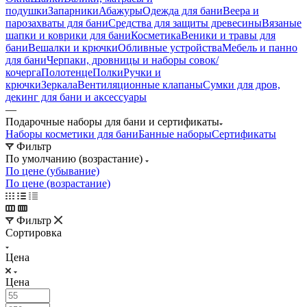
подушки
Запарники
Абажуры
Одежда для бани
Веера и
парозахваты для бани
Средства для защиты древесины
Вязаные
шапки и коврики для бани
Косметика
Веники и травы для
бани
Вешалки и крючки
Обливные устройства
Мебель и панно
для бани
Черпаки, дровницы и наборы совок/
кочерга
Полотенце
Полки
Ручки и
крючки
Зеркала
Вентиляционные клапаны
Сумки для дров,
декинг для бани и аксессуары
—
Подарочные наборы для бани и сертификаты
Наборы косметики для бани
Банные наборы
Сертификаты
Фильтр
По умолчанию (возрастание)
По цене (убывание)
По цене (возрастание)
Фильтр
Сортировка
Цена
Цена