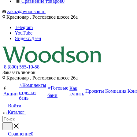
Сравнение товаров
0
zakaz@woodson.ru
Краснодар , Ростовское шоссе 26а
Telegram
YouTube
Яндекс.Дзен
8 (800) 555-10-58
Заказать звонок
Краснодар , Ростовское шоссе 26а
⭐Комплекты
⭐Готовые
Как
Проекты
Компания
Кон
отделки
Акции
купить
бани
бань
Войти
Каталог
Сравнение
0