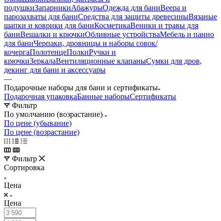
подушки
Запарники
Абажуры
Одежда для бани
Веера и
парозахваты для бани
Средства для защиты древесины
Вязаные
шапки и коврики для бани
Косметика
Веники и травы для
бани
Вешалки и крючки
Обливные устройства
Мебель и панно
для бани
Черпаки, дровницы и наборы совок/
кочерга
Полотенце
Полки
Ручки и
крючки
Зеркала
Вентиляционные клапаны
Сумки для дров,
декинг для бани и аксессуары
—
Подарочные наборы для бани и сертификаты
Подарочная упаковка
Банные наборы
Сертификаты
Фильтр
По умолчанию (возрастание)
По цене (убывание)
По цене (возрастание)
Фильтр
Сортировка
Цена
Цена