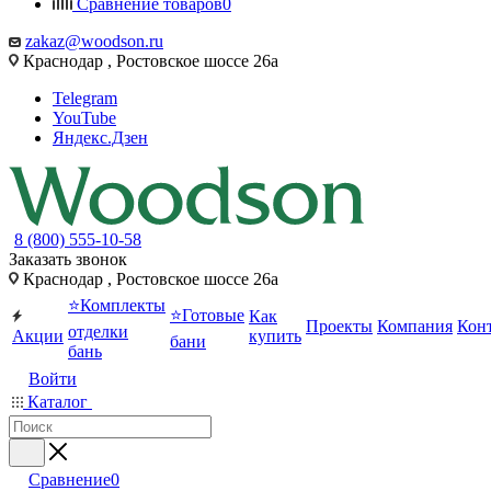
Сравнение товаров
0
zakaz@woodson.ru
Краснодар , Ростовское шоссе 26а
Telegram
YouTube
Яндекс.Дзен
8 (800) 555-10-58
Заказать звонок
Краснодар , Ростовское шоссе 26а
⭐Комплекты
⭐Готовые
Как
Проекты
Компания
Кон
отделки
Акции
купить
бани
бань
Войти
Каталог
Сравнение
0