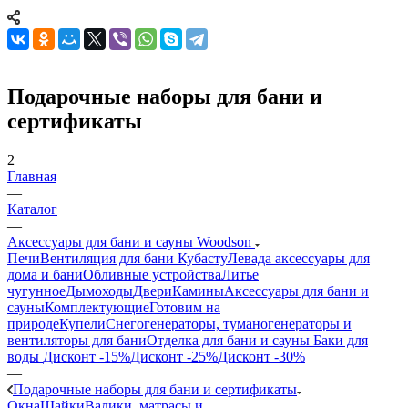
Подарочные наборы для бани и
сертификаты
2
Главная
—
Каталог
—
Аксессуары для бани и сауны Woodson
Печи
Вентиляция для бани Кубасту
Левада аксессуары для
дома и бани
Обливные устройства
Литье
чугунное
Дымоходы
Двери
Камины
Аксессуары для бани и
сауны
Комплектующие
Готовим на
природе
Купели
Снегогенераторы, туманогенераторы и
вентиляторы для бани
Отделка для бани и сауны
Баки для
воды
Дисконт -15%
Дисконт -25%
Дисконт -30%
—
Подарочные наборы для бани и сертификаты
Окна
Шайки
Валики, матрасы и