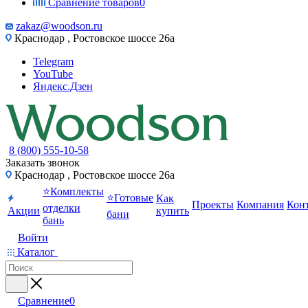
Сравнение товаров
0
zakaz@woodson.ru
Краснодар , Ростовское шоссе 26а
Telegram
YouTube
Яндекс.Дзен
8 (800) 555-10-58
Заказать звонок
Краснодар , Ростовское шоссе 26а
⭐Комплекты
⭐Готовые
Как
Проекты
Компания
Кон
отделки
Акции
купить
бани
бань
Войти
Каталог
Сравнение
0