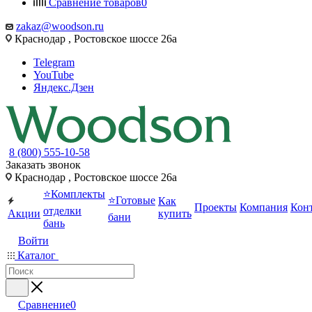
Сравнение товаров
0
zakaz@woodson.ru
Краснодар , Ростовское шоссе 26а
Telegram
YouTube
Яндекс.Дзен
8 (800) 555-10-58
Заказать звонок
Краснодар , Ростовское шоссе 26а
⭐Комплекты
⭐Готовые
Как
Проекты
Компания
Кон
отделки
Акции
купить
бани
бань
Войти
Каталог
Сравнение
0