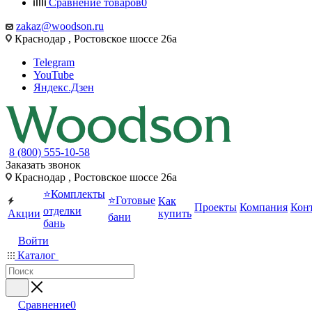
Сравнение товаров
0
zakaz@woodson.ru
Краснодар , Ростовское шоссе 26а
Telegram
YouTube
Яндекс.Дзен
8 (800) 555-10-58
Заказать звонок
Краснодар , Ростовское шоссе 26а
⭐Комплекты
⭐Готовые
Как
Проекты
Компания
Кон
отделки
Акции
купить
бани
бань
Войти
Каталог
Сравнение
0