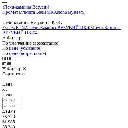
—
Печи-камины Везувий
ПроМеталл
Мета-Бел
НМК
Aston
Easysteam
—
Печи-камины Везувий ПК-01
Everest
ETNA
Печи-Камины ВЕЗУВИЙ ПК-03
Печи-Камины
ВЕЗУВИЙ ПК-04
Фильтр
По умолчанию (возрастание)
По цене (убывание)
По цене (возрастание)
Фильтр
Сортировка
Цена
Цена
49 470
55 728
61 985
68 243