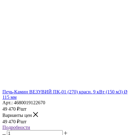
Печь-Камин ВЕЗУВИЙ ПК-01 (270) красн. 9 кВт (150 м3) Ø
115 мм
Арт.: 4680019122670
49 470
₽
/шт
Варианты цен
49 470
₽
/шт
Подробности