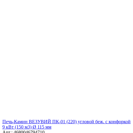
Печь-Камин ВЕЗУВИЙ ПК-01 (220) угловой беж. с конфоркой
9 кВт (150 м3) Ø 115 мм
Арт.: 4680046794710