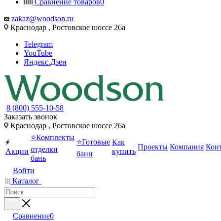
Сравнение товаров
0
zakaz@woodson.ru
Краснодар , Ростовское шоссе 26а
Telegram
YouTube
Яндекс.Дзен
8 (800) 555-10-58
Заказать звонок
Краснодар , Ростовское шоссе 26а
⭐Комплекты
⭐Готовые
Как
Проекты
Компания
Кон
отделки
Акции
купить
бани
бань
Войти
Каталог
Сравнение
0