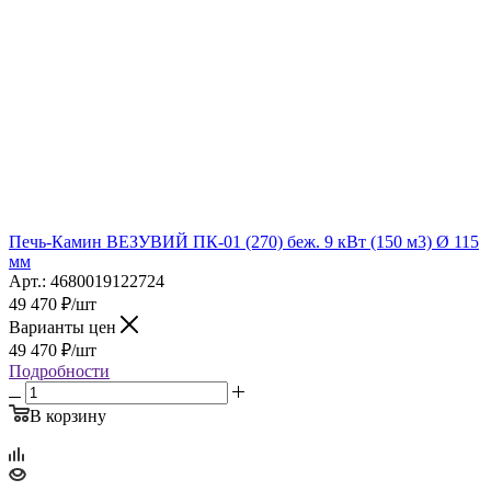
Печь-Камин ВЕЗУВИЙ ПК-01 (270) беж. 9 кВт (150 м3) Ø 115
мм
Арт.: 4680019122724
49 470
₽
/шт
Варианты цен
49 470
₽
/шт
Подробности
В корзину