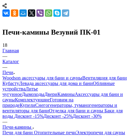
Печи-камины Везувий ПК-01
18
Главная
—
Каталог
—
Печи
Woodson аксессуары для бани и сауны
Вентиляция для бани
Кубасту
Левада аксессуары для дома и бани
Обливные
устройства
Литье
чугунное
Дымоходы
Двери
Камины
Аксессуары для бани и
сауны
Комплектующие
Готовим на
природе
Купели
Снегогенераторы, туманогенераторы и
вентиляторы для бани
Отделка для бани и сауны
Баки для
воды
Дисконт -15%
Дисконт -25%
Дисконт -30%
—
Печи-камины
Печи для бани
Отопительные печи
Электропечи для сауны