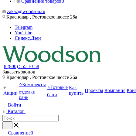
Сравнение товаров
0
zakaz@woodson.ru
Краснодар , Ростовское шоссе 26а
Telegram
YouTube
Яндекс.Дзен
8 (800) 555-10-58
Заказать звонок
Краснодар , Ростовское шоссе 26а
⭐Комплекты
⭐Готовые
Как
Проекты
Компания
Кон
отделки
Акции
купить
бани
бань
Войти
Каталог
Сравнение
0