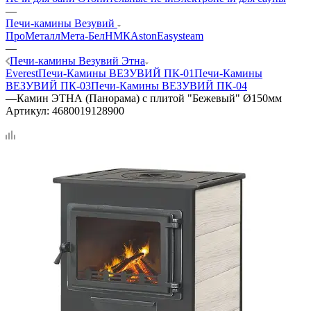
—
Печи-камины Везувий
ПроМеталл
Мета-Бел
НМК
Aston
Easysteam
—
Печи-камины Везувий Этна
Everest
Печи-Камины ВЕЗУВИЙ ПК-01
Печи-Камины
ВЕЗУВИЙ ПК-03
Печи-Камины ВЕЗУВИЙ ПК-04
—
Камин ЭТНА (Панорама) с плитой "Бежевый" Ø150мм
Артикул:
4680019128900