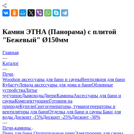
Камин ЭТНА (Панорама) с плитой
"Бежевый" Ø150мм
Главная
—
Каталог
—
Печи
Woodson аксессуары для бани и сауны
Вентиляция для бани
Кубасту
Левада аксессуары для дома и бани
Обливные
устройства
Литье
чугунное
Дымоходы
Двери
Камины
Аксессуары для бани и
сауны
Комплектующие
Готовим на
природе
Купели
Снегогенераторы, туманогенераторы и
вентиляторы для бани
Отделка для бани и сауны
Баки для
воды
Дисконт -15%
Дисконт -25%
Дисконт -30%
—
Печи-камины
Печи для бани
Отопительные печи
Электропечи для сауны