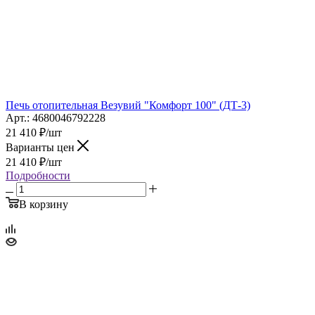
Печь отопительная Везувий "Комфорт 100" (ДТ-3)
Арт.: 4680046792228
21 410
₽
/шт
Варианты цен
21 410
₽
/шт
Подробности
В корзину