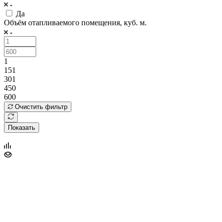
Да
Объём отапливаемого помещения, куб. м.
1
151
301
450
600
Очистить фильтр
Показать