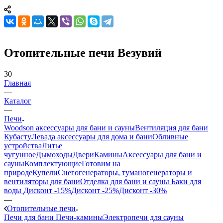
Отопительные печи Везувий
30
Главная
—
Каталог
—
Печи
Woodson аксессуары для бани и сауны
Вентиляция для бани
Кубасту
Левада аксессуары для дома и бани
Обливные
устройства
Литье
чугунное
Дымоходы
Двери
Камины
Аксессуары для бани и
сауны
Комплектующие
Готовим на
природе
Купели
Снегогенераторы, туманогенераторы и
вентиляторы для бани
Отделка для бани и сауны
Баки для
воды
Дисконт -15%
Дисконт -25%
Дисконт -30%
—
Отопительные печи
Печи для бани
Печи-камины
Электропечи для сауны