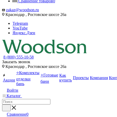
Сравнение товаров
0
zakaz@woodson.ru
Краснодар , Ростовское шоссе 26а
Telegram
YouTube
Яндекс.Дзен
8 (800) 555-10-58
Заказать звонок
Краснодар , Ростовское шоссе 26а
⭐Комплекты
⭐Готовые
Как
Проекты
Компания
Кон
отделки
Акции
купить
бани
бань
Войти
Каталог
Сравнение
0