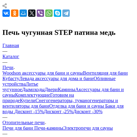
Печь чугунная STEP патина медь
Главная
—
Каталог
—
Печи
Woodson аксессуары для бани и сауны
Вентиляция для бани
Кубасту
Левада аксессуары для дома и бани
Обливные
устройства
Литье
чугунное
Дымоходы
Двери
Камины
Аксессуары для бани и
сауны
Комплектующие
Готовим на
природе
Купели
Снегогенераторы, туманогенераторы и
вентиляторы для бани
Отделка для бани и сауны
Баки для
воды
Дисконт -15%
Дисконт -25%
Дисконт -30%
—
Отопительные печи
Печи для бани
Печи-камины
Электропечи для сауны
—