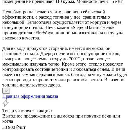
помещения не превышает 110 куб.м. Мощность печи - 5 кВт.
Печь быстро нагревается, что говорит о её высокой
эффективности, а расход топлива у неё, сравнительно
небольшой. Теплоотдача осуществляется от корпуса и через
огнеупорное стекло. Печь-камин «Step» «Патина медь»
производителя «FireWay», полностью изготовлена из чугуна
высокого качества.
Для вывода продуктов сгорания, имеется дымоход, он
расположен сзади. Дверца печи имеет огнеупорное стекло,
выдерживающее температуру до 700°C, позволяющее
максимально излучать тепло. Кроме этого, стекло позволяет
контролировать состояние топки и любоваться огнём. В печи
имеется съемная верхняя крышка, благодаря чему можно будет
легко проводить прочистку или ревизию агрегата. В качестве
топлива используются дрова.
Правила оформления заказа
Товар участвует в акциях
Выгодное предложение на дымоход при покупке печи или
котла
33 900
₽
/шт