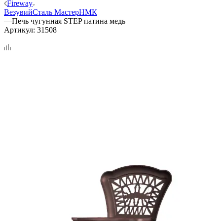
Fireway
Везувий
Сталь Мастер
НМК
—
Печь чугунная STEP патина медь
Артикул:
31508