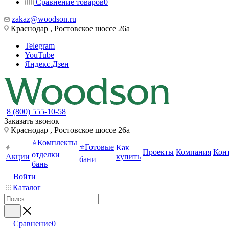
Сравнение товаров
0
zakaz@woodson.ru
Краснодар , Ростовское шоссе 26а
Telegram
YouTube
Яндекс.Дзен
8 (800) 555-10-58
Заказать звонок
Краснодар , Ростовское шоссе 26а
⭐Комплекты
⭐Готовые
Как
Проекты
Компания
Кон
отделки
Акции
купить
бани
бань
Войти
Каталог
Сравнение
0