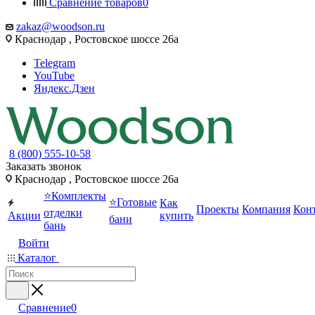
Сравнение товаров
0
zakaz@woodson.ru
Краснодар , Ростовское шоссе 26а
Telegram
YouTube
Яндекс.Дзен
8 (800) 555-10-58
Заказать звонок
Краснодар , Ростовское шоссе 26а
⭐Комплекты
⭐Готовые
Как
Проекты
Компания
Кон
отделки
Акции
купить
бани
бань
Войти
Каталог
Сравнение
0