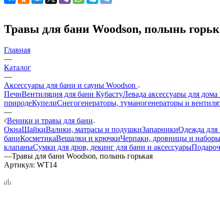
Травы для бани Woodson, полынь горьк
Главная
—
Каталог
—
Аксессуары для бани и сауны Woodson
Печи
Вентиляция для бани Кубасту
Левада аксессуары для дома
природе
Купели
Снегогенераторы, туманогенераторы и вентиля
—
Веники и травы для бани
Окна
Шайки
Валики, матрасы и подушки
Запарники
Одежда для
бани
Косметика
Вешалки и крючки
Черпаки, дровницы и наборы
клапаны
Сумки для дров, декинг для бани и аксессуары
Подароч
—
Травы для бани Woodson, полынь горькая
Артикул:
WT14