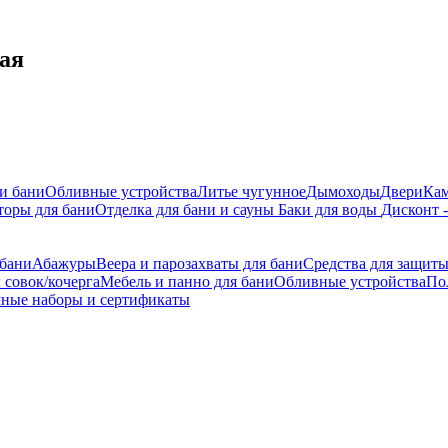
ая
 и бани
Обливные устройства
Литье чугунное
Дымоходы
Двери
Ка
торы для бани
Отделка для бани и сауны
Баки для воды
Дисконт 
 бани
Абажуры
Веера и парозахваты для бани
Средства для защит
 совок/кочерга
Мебель и панно для бани
Обливные устройства
По
ные наборы и сертификаты