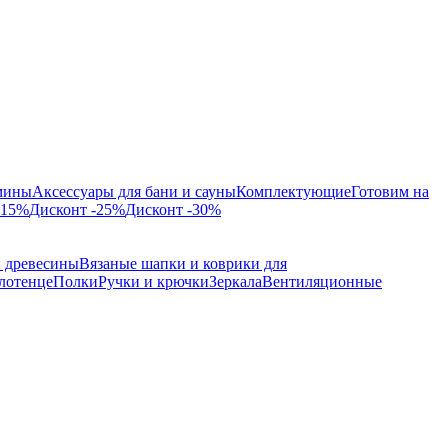
мины
Аксессуары для бани и сауны
Комплектующие
Готовим на
-15%
Дисконт -25%
Дисконт -30%
ы древесины
Вязаные шапки и коврики для
лотенце
Полки
Ручки и крючки
Зеркала
Вентиляционные