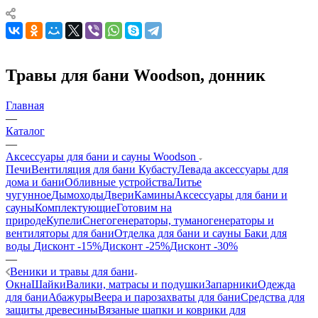
Травы для бани Woodson, донник
Главная
—
Каталог
—
Аксессуары для бани и сауны Woodson
Печи
Вентиляция для бани Кубасту
Левада аксессуары для
дома и бани
Обливные устройства
Литье
чугунное
Дымоходы
Двери
Камины
Аксессуары для бани и
сауны
Комплектующие
Готовим на
природе
Купели
Снегогенераторы, туманогенераторы и
вентиляторы для бани
Отделка для бани и сауны
Баки для
воды
Дисконт -15%
Дисконт -25%
Дисконт -30%
—
Веники и травы для бани
Окна
Шайки
Валики, матрасы и подушки
Запарники
Одежда
для бани
Абажуры
Веера и парозахваты для бани
Средства для
защиты древесины
Вязаные шапки и коврики для