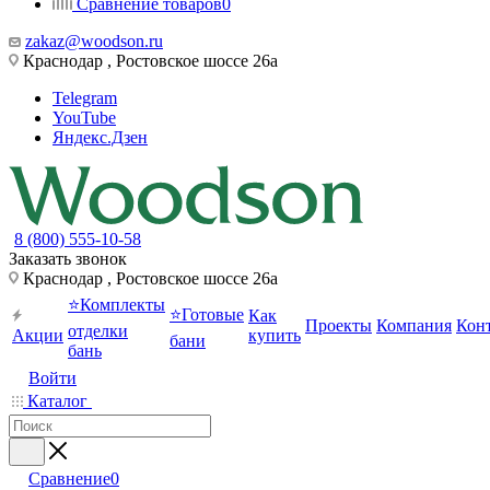
Сравнение товаров
0
zakaz@woodson.ru
Краснодар , Ростовское шоссе 26а
Telegram
YouTube
Яндекс.Дзен
8 (800) 555-10-58
Заказать звонок
Краснодар , Ростовское шоссе 26а
⭐Комплекты
⭐Готовые
Как
Проекты
Компания
Кон
отделки
Акции
купить
бани
бань
Войти
Каталог
Сравнение
0