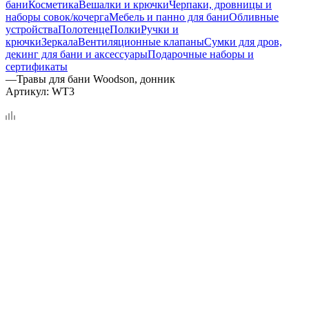
бани
Косметика
Вешалки и крючки
Черпаки, дровницы и
наборы совок/кочерга
Мебель и панно для бани
Обливные
устройства
Полотенце
Полки
Ручки и
крючки
Зеркала
Вентиляционные клапаны
Сумки для дров,
декинг для бани и аксессуары
Подарочные наборы и
сертификаты
—
Травы для бани Woodson, донник
Артикул:
WT3