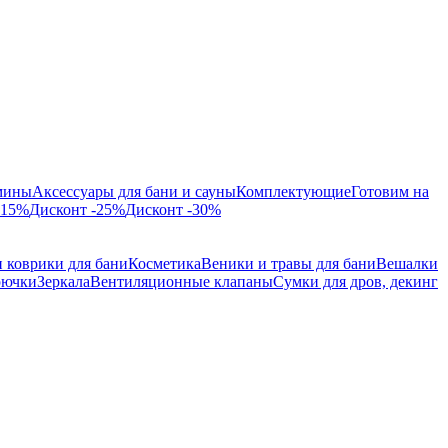
мины
Аксессуары для бани и сауны
Комплектующие
Готовим на
-15%
Дисконт -25%
Дисконт -30%
 коврики для бани
Косметика
Веники и травы для бани
Вешалки
рючки
Зеркала
Вентиляционные клапаны
Сумки для дров, декинг