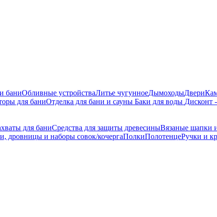
 и бани
Обливные устройства
Литье чугунное
Дымоходы
Двери
Ка
торы для бани
Отделка для бани и сауны
Баки для воды
Дисконт 
ахваты для бани
Средства для защиты древесины
Вязаные шапки и
и, дровницы и наборы совок/кочерга
Полки
Полотенце
Ручки и к