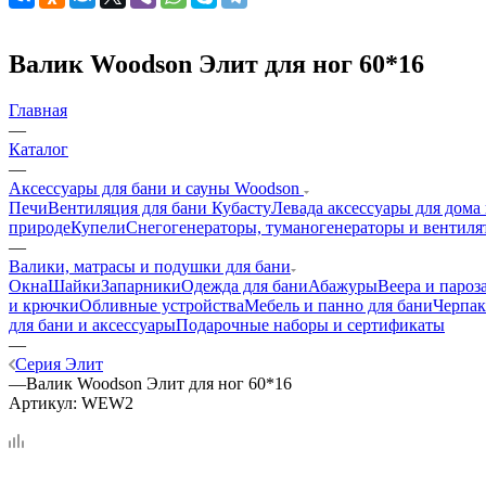
Валик Woodson Элит для ног 60*16
Главная
—
Каталог
—
Аксессуары для бани и сауны Woodson
Печи
Вентиляция для бани Кубасту
Левада аксессуары для дома
природе
Купели
Снегогенераторы, туманогенераторы и вентиля
—
Валики, матрасы и подушки для бани
Окна
Шайки
Запарники
Одежда для бани
Абажуры
Веера и пароз
и крючки
Обливные устройства
Мебель и панно для бани
Черпак
для бани и аксессуары
Подарочные наборы и сертификаты
—
Серия Элит
—
Валик Woodson Элит для ног 60*16
Артикул:
WEW2