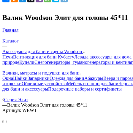
Валик Woodson Элит для головы 45*11
Главная
—
Каталог
—
Аксессуары для бани и сауны Woodson
Печи
Вентиляция для бани Кубасту
Левада аксессуары для дома
природе
Купели
Снегогенераторы, туманогенераторы и вентиля
—
Валики, матрасы и подушки для бани
Окна
Шайки
Запарники
Одежда для бани
Абажуры
Веера и пароз
и крючки
Обливные устройства
Мебель и панно для бани
Черпак
для бани и аксессуары
Подарочные наборы и сертификаты
—
Серия Элит
—
Валик Woodson Элит для головы 45*11
Артикул:
WEW1