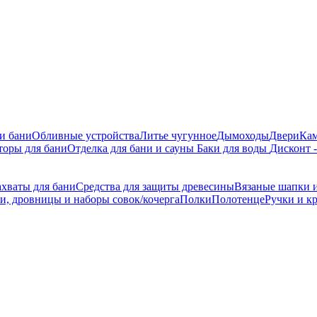
 и бани
Обливные устройства
Литье чугунное
Дымоходы
Двери
Ка
торы для бани
Отделка для бани и сауны
Баки для воды
Дисконт 
ахваты для бани
Средства для защиты древесины
Вязаные шапки и
и, дровницы и наборы совок/кочерга
Полки
Полотенце
Ручки и к