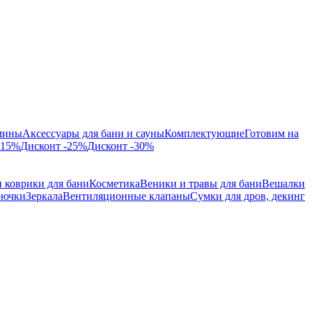
мины
Аксессуары для бани и сауны
Комплектующие
Готовим на
-15%
Дисконт -25%
Дисконт -30%
 коврики для бани
Косметика
Веники и травы для бани
Вешалки
рючки
Зеркала
Вентиляционные клапаны
Сумки для дров, декинг