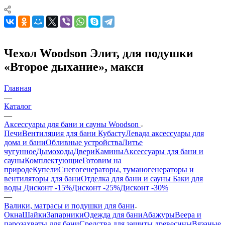
Чехол Woodson Элит, для подушки
«Второе дыхание», макси
Главная
—
Каталог
—
Аксессуары для бани и сауны Woodson
Печи
Вентиляция для бани Кубасту
Левада аксессуары для
дома и бани
Обливные устройства
Литье
чугунное
Дымоходы
Двери
Камины
Аксессуары для бани и
сауны
Комплектующие
Готовим на
природе
Купели
Снегогенераторы, туманогенераторы и
вентиляторы для бани
Отделка для бани и сауны
Баки для
воды
Дисконт -15%
Дисконт -25%
Дисконт -30%
—
Валики, матрасы и подушки для бани
Окна
Шайки
Запарники
Одежда для бани
Абажуры
Веера и
парозахваты для бани
Средства для защиты древесины
Вязаные