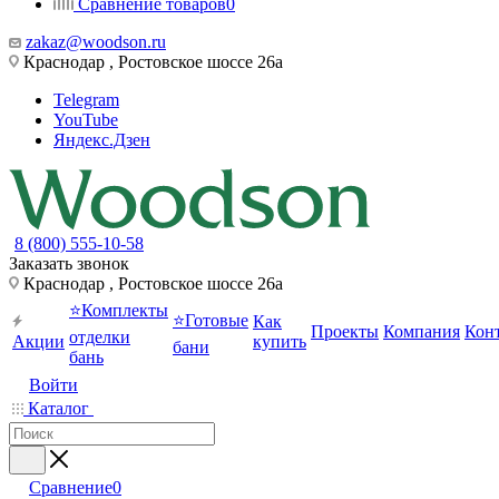
Сравнение товаров
0
zakaz@woodson.ru
Краснодар , Ростовское шоссе 26а
Telegram
YouTube
Яндекс.Дзен
8 (800) 555-10-58
Заказать звонок
Краснодар , Ростовское шоссе 26а
⭐Комплекты
⭐Готовые
Как
Проекты
Компания
Кон
отделки
Акции
купить
бани
бань
Войти
Каталог
Сравнение
0