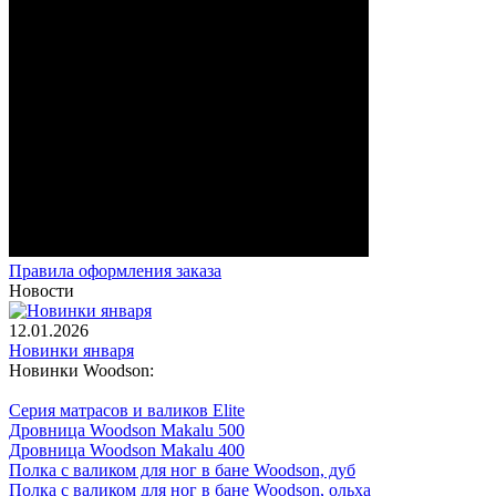
Правила оформления заказа
Новости
12.01.2026
Новинки января
Новинки Woodson:
Серия матрасов и валиков Elite
Дровница Woodson Makalu 500
Дровница Woodson Makalu 400
Полка с валиком для ног в бане Woodson, дуб
Полка с валиком для ног в бане Woodson, ольха