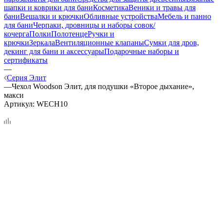
шапки и коврики для бани
Косметика
Веники и травы для
бани
Вешалки и крючки
Обливные устройства
Мебель и панно
для бани
Черпаки, дровницы и наборы совок/
кочерга
Полки
Полотенце
Ручки и
крючки
Зеркала
Вентиляционные клапаны
Сумки для дров,
декинг для бани и аксессуары
Подарочные наборы и
сертификаты
—
Серия Элит
—
Чехол Woodson Элит, для подушки «Второе дыхание»,
макси
Артикул:
WECH10