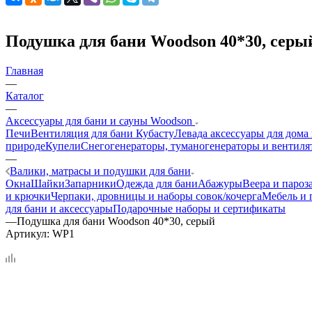
Подушка для бани Woodson 40*30, серы
Главная
—
Каталог
—
Аксессуары для бани и сауны Woodson
Печи
Вентиляция для бани Кубасту
Левада аксессуары для дома
природе
Купели
Снегогенераторы, туманогенераторы и вентиля
—
Валики, матрасы и подушки для бани
Окна
Шайки
Запарники
Одежда для бани
Абажуры
Веера и пароз
и крючки
Черпаки, дровницы и наборы совок/кочерга
Мебель и 
для бани и аксессуары
Подарочные наборы и сертификаты
—
Подушка для бани Woodson 40*30, серый
Артикул:
WP1