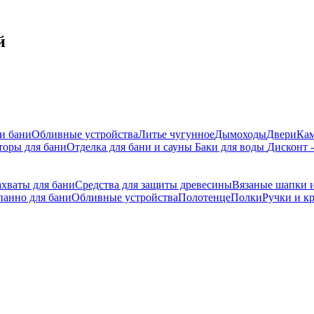
й
 и бани
Обливные устройства
Литье чугунное
Дымоходы
Двери
Ка
торы для бани
Отделка для бани и сауны
Баки для воды
Дисконт 
ахваты для бани
Средства для защиты древесины
Вязаные шапки и
панно для бани
Обливные устройства
Полотенце
Полки
Ручки и к