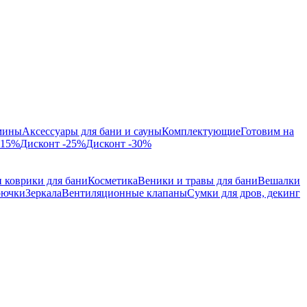
мины
Аксессуары для бани и сауны
Комплектующие
Готовим на
-15%
Дисконт -25%
Дисконт -30%
 коврики для бани
Косметика
Веники и травы для бани
Вешалки
рючки
Зеркала
Вентиляционные клапаны
Сумки для дров, декинг