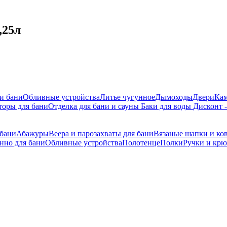
,25л
 и бани
Обливные устройства
Литье чугунное
Дымоходы
Двери
Ка
торы для бани
Отделка для бани и сауны
Баки для воды
Дисконт 
 бани
Абажуры
Веера и парозахваты для бани
Вязаные шапки и ко
нно для бани
Обливные устройства
Полотенце
Полки
Ручки и кр