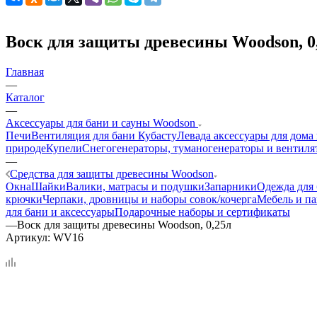
Воск для защиты древесины Woodson, 0
Главная
—
Каталог
—
Аксессуары для бани и сауны Woodson
Печи
Вентиляция для бани Кубасту
Левада аксессуары для дома
природе
Купели
Снегогенераторы, туманогенераторы и вентиля
—
Средства для защиты древесины Woodson
Окна
Шайки
Валики, матрасы и подушки
Запарники
Одежда для
крючки
Черпаки, дровницы и наборы совок/кочерга
Мебель и па
для бани и аксессуары
Подарочные наборы и сертификаты
—
Воск для защиты древесины Woodson, 0,25л
Артикул:
WV16