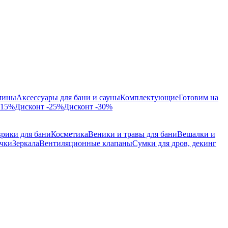
мины
Аксессуары для бани и сауны
Комплектующие
Готовим на
-15%
Дисконт -25%
Дисконт -30%
врики для бани
Косметика
Веники и травы для бани
Вешалки и
ючки
Зеркала
Вентиляционные клапаны
Сумки для дров, декинг