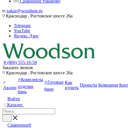
Сравнение товаров
0
zakaz@woodson.ru
Краснодар , Ростовское шоссе 26а
Telegram
YouTube
Яндекс.Дзен
8 (800) 555-10-58
Заказать звонок
Краснодар , Ростовское шоссе 26а
⭐Комплекты
⭐Готовые
Как
Проекты
Компания
Кон
отделки
Акции
купить
бани
бань
Войти
Каталог
Сравнение
0