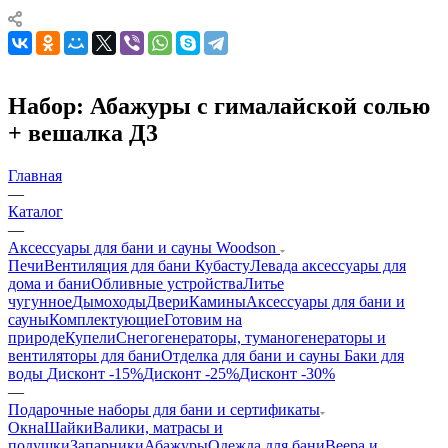
Набор: Абажуры с гималайской солью
+ вешалка Д3
Главная
—
Каталог
—
Аксессуары для бани и сауны Woodson
Печи
Вентиляция для бани Кубасту
Левада аксессуары для
дома и бани
Обливные устройства
Литье
чугунное
Дымоходы
Двери
Камины
Аксессуары для бани и
сауны
Комплектующие
Готовим на
природе
Купели
Снегогенераторы, туманогенераторы и
вентиляторы для бани
Отделка для бани и сауны
Баки для
воды
Дисконт -15%
Дисконт -25%
Дисконт -30%
—
Подарочные наборы для бани и сертификаты
Окна
Шайки
Валики, матрасы и
подушки
Запарники
Абажуры
Одежда для бани
Веера и