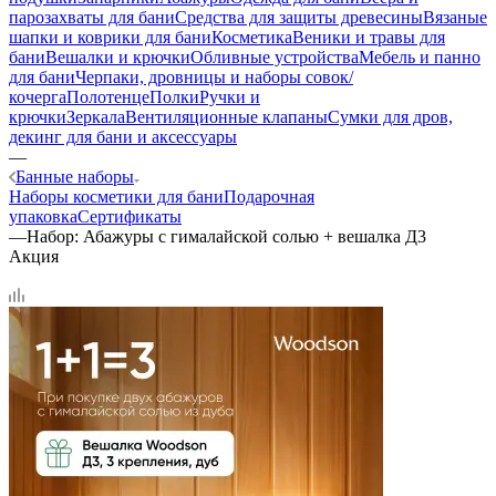
парозахваты для бани
Средства для защиты древесины
Вязаные
шапки и коврики для бани
Косметика
Веники и травы для
бани
Вешалки и крючки
Обливные устройства
Мебель и панно
для бани
Черпаки, дровницы и наборы совок/
кочерга
Полотенце
Полки
Ручки и
крючки
Зеркала
Вентиляционные клапаны
Сумки для дров,
декинг для бани и аксессуары
—
Банные наборы
Наборы косметики для бани
Подарочная
упаковка
Сертификаты
—
Набор: Абажуры с гималайской солью + вешалка Д3
Акция