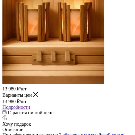
13 980
₽
/шт
Варианты цен
13 980
₽
/шт
Подробности
Гарантия низкой цены
Хочу подарок
Описание
При оформлении заказа на 2
а
бажура с гималайской солью