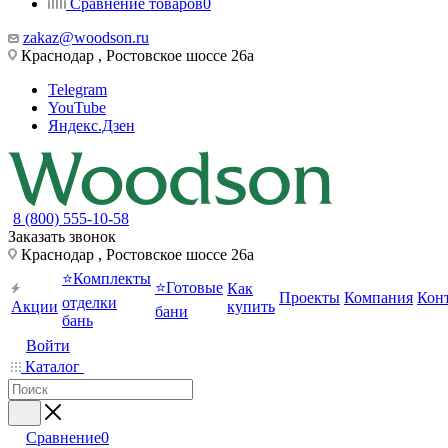
Сравнение товаров
0
zakaz@woodson.ru
Краснодар , Ростовское шоссе 26а
Telegram
YouTube
Яндекс.Дзен
8 (800) 555-10-58
Заказать звонок
Краснодар , Ростовское шоссе 26а
⭐Комплекты
⭐Готовые
Как
Проекты
Компания
Кон
отделки
Акции
купить
бани
бань
Войти
Каталог
Сравнение
0