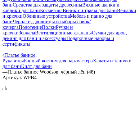
бани
Средства для защиты древесины
Вязаные шапки и
коврики для бани
Косметика
Веники и травы для бани
Вешалки
и крючки
Обливные устройства
Мебель и панно для
бани
Черпаки, дровницы и наборы совок/
кочерга
Полотенце
Полки
Ручки и
крючки
Зеркала
Вентиляционные клапаны
Сумки для дров,
декинг для бани и аксессуары
Подарочные наборы и
сертификаты
—
Платье банное
Рукавицы
Банный костюм для пар-мастера
Халаты и тапочки
для бани
Килт для бани
—
Платье банное Woodson, чёрный лён (48)
Артикул:
WPB4