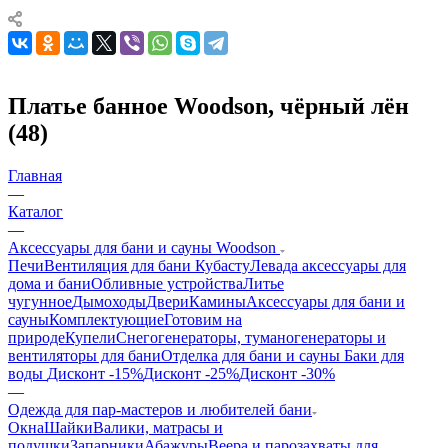
Платье банное Woodson, чёрный лён
(48)
Главная
—
Каталог
—
Аксессуары для бани и сауны Woodson
Печи
Вентиляция для бани Кубасту
Левада аксессуары для
дома и бани
Обливные устройства
Литье
чугунное
Дымоходы
Двери
Камины
Аксессуары для бани и
сауны
Комплектующие
Готовим на
природе
Купели
Снегогенераторы, туманогенераторы и
вентиляторы для бани
Отделка для бани и сауны
Баки для
воды
Дисконт -15%
Дисконт -25%
Дисконт -30%
—
Одежда для пар-мастеров и любителей бани
Окна
Шайки
Валики, матрасы и
подушки
Запарники
Абажуры
Веера и парозахваты для