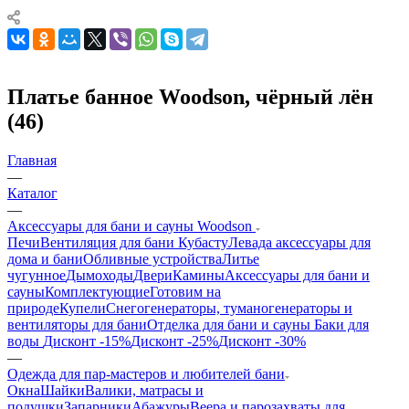
Платье банное Woodson, чёрный лён
(46)
Главная
—
Каталог
—
Аксессуары для бани и сауны Woodson
Печи
Вентиляция для бани Кубасту
Левада аксессуары для
дома и бани
Обливные устройства
Литье
чугунное
Дымоходы
Двери
Камины
Аксессуары для бани и
сауны
Комплектующие
Готовим на
природе
Купели
Снегогенераторы, туманогенераторы и
вентиляторы для бани
Отделка для бани и сауны
Баки для
воды
Дисконт -15%
Дисконт -25%
Дисконт -30%
—
Одежда для пар-мастеров и любителей бани
Окна
Шайки
Валики, матрасы и
подушки
Запарники
Абажуры
Веера и парозахваты для