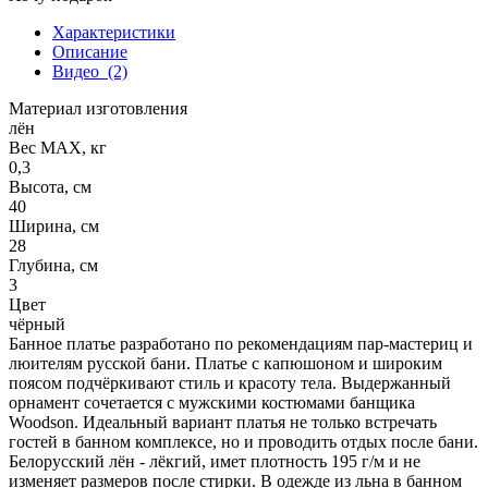
Характеристики
Описание
Видео
(2)
Материал изготовления
лён
Вес МАХ, кг
0,3
Высота, см
40
Ширина, см
28
Глубина, см
3
Цвет
чёрный
Банное платье разработано по рекомендациям пар-мастериц и
люителям русской бани. Платье с капюшоном и широким
поясом подчёркивают стиль и красоту тела. Выдержанный
орнамент сочетается с мужскими костюмами банщика
Woodson. Идеальный вариант платья не только встречать
гостей в банном комплексе, но и проводить отдых после бани.
Белорусский лён - лёкгий, имет плотность 195 г/м и не
изменяет размеров после стирки. В одежде из льна в банном