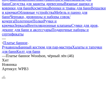
бани
Средства для защиты древесины
Вязаные шапки и
коврики для бани
Косметика
Веники и травы для бани
Вешалки
и крючки
Обливные устройства
Мебель и панно для
бани
Черпаки, дровницы и наборы совок/
кочерга
Полотенце
Полки
Ручки и
крючки
Зеркала
Вентиляционные клапаны
Сумки для дров,
декинг для бани и аксессуары
Подарочные наборы и
сертификаты
—
Платье банное
Рукавицы
Банный костюм для пар-мастера
Халаты и тапочки
для бани
Килт для бани
—
Платье банное Woodson, чёрный лён (46)
Хит
Новинка
Артикул:
WPB3