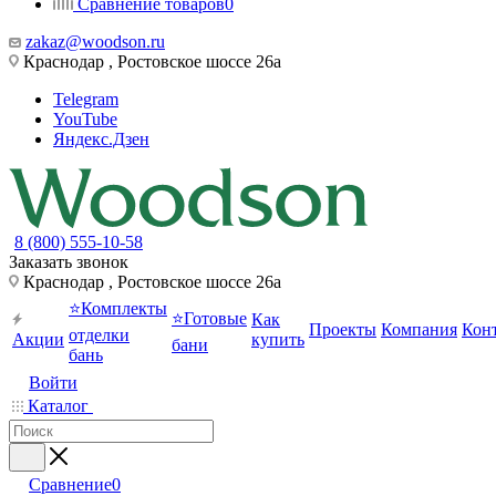
Сравнение товаров
0
zakaz@woodson.ru
Краснодар , Ростовское шоссе 26а
Telegram
YouTube
Яндекс.Дзен
8 (800) 555-10-58
Заказать звонок
Краснодар , Ростовское шоссе 26а
⭐Комплекты
⭐Готовые
Как
Проекты
Компания
Кон
отделки
Акции
купить
бани
бань
Войти
Каталог
Сравнение
0