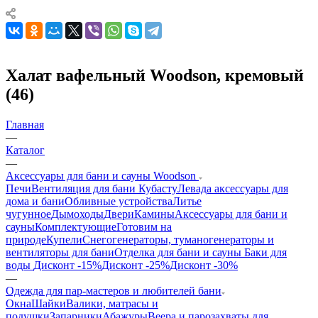
Халат вафельный Woodson, кремовый
(46)
Главная
—
Каталог
—
Аксессуары для бани и сауны Woodson
Печи
Вентиляция для бани Кубасту
Левада аксессуары для
дома и бани
Обливные устройства
Литье
чугунное
Дымоходы
Двери
Камины
Аксессуары для бани и
сауны
Комплектующие
Готовим на
природе
Купели
Снегогенераторы, туманогенераторы и
вентиляторы для бани
Отделка для бани и сауны
Баки для
воды
Дисконт -15%
Дисконт -25%
Дисконт -30%
—
Одежда для пар-мастеров и любителей бани
Окна
Шайки
Валики, матрасы и
подушки
Запарники
Абажуры
Веера и парозахваты для