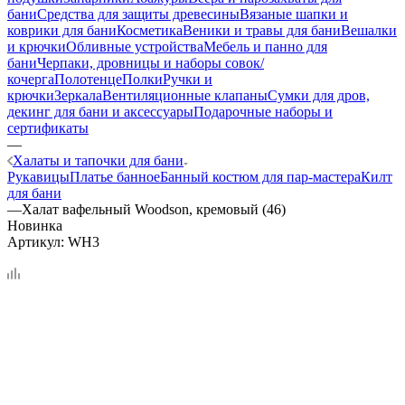
бани
Средства для защиты древесины
Вязаные шапки и
коврики для бани
Косметика
Веники и травы для бани
Вешалки
и крючки
Обливные устройства
Мебель и панно для
бани
Черпаки, дровницы и наборы совок/
кочерга
Полотенце
Полки
Ручки и
крючки
Зеркала
Вентиляционные клапаны
Сумки для дров,
декинг для бани и аксессуары
Подарочные наборы и
сертификаты
—
Халаты и тапочки для бани
Рукавицы
Платье банное
Банный костюм для пар-мастера
Килт
для бани
—
Халат вафельный Woodson, кремовый (46)
Новинка
Артикул:
WH3