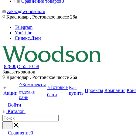
Сравнение товаров
0
zakaz@woodson.ru
Краснодар , Ростовское шоссе 26а
Telegram
YouTube
Яндекс.Дзен
8 (800) 555-10-58
Заказать звонок
Краснодар , Ростовское шоссе 26а
⭐Комплекты
⭐Готовые
Как
Проекты
Компания
Кон
отделки
Акции
купить
бани
бань
Войти
Каталог
Сравнение
0