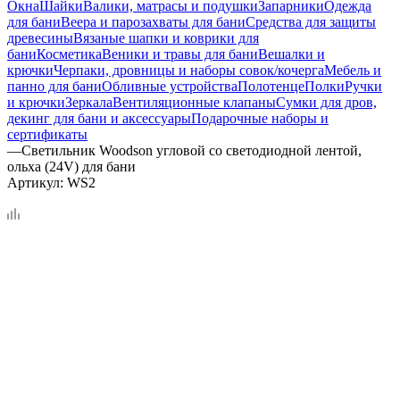
Окна
Шайки
Валики, матрасы и подушки
Запарники
Одежда
для бани
Веера и парозахваты для бани
Средства для защиты
древесины
Вязаные шапки и коврики для
бани
Косметика
Веники и травы для бани
Вешалки и
крючки
Черпаки, дровницы и наборы совок/кочерга
Мебель и
панно для бани
Обливные устройства
Полотенце
Полки
Ручки
и крючки
Зеркала
Вентиляционные клапаны
Сумки для дров,
декинг для бани и аксессуары
Подарочные наборы и
сертификаты
—
Светильник Woodson угловой со светодиодной лентой,
ольха (24V) для бани
Артикул:
WS2