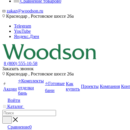
Сравнение товаров
0
zakaz@woodson.ru
Краснодар , Ростовское шоссе 26а
Telegram
YouTube
Яндекс.Дзен
8 (800) 555-10-58
Заказать звонок
Краснодар , Ростовское шоссе 26а
⭐Комплекты
⭐Готовые
Как
Проекты
Компания
Кон
отделки
Акции
купить
бани
бань
Войти
Каталог
Сравнение
0