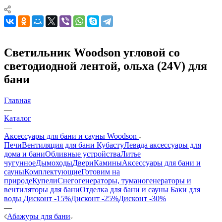
Светильник Woodson угловой со
светодиодной лентой, ольха (24V) для
бани
Главная
—
Каталог
—
Аксессуары для бани и сауны Woodson
Печи
Вентиляция для бани Кубасту
Левада аксессуары для
дома и бани
Обливные устройства
Литье
чугунное
Дымоходы
Двери
Камины
Аксессуары для бани и
сауны
Комплектующие
Готовим на
природе
Купели
Снегогенераторы, туманогенераторы и
вентиляторы для бани
Отделка для бани и сауны
Баки для
воды
Дисконт -15%
Дисконт -25%
Дисконт -30%
—
Абажуры для бани