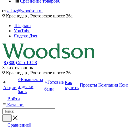
Сравнение товаров
0
zakaz@woodson.ru
Краснодар , Ростовское шоссе 26а
Telegram
YouTube
Яндекс.Дзен
8 (800) 555-10-58
Заказать звонок
Краснодар , Ростовское шоссе 26а
⭐Комплекты
⭐Готовые
Как
Проекты
Компания
Кон
отделки
Акции
купить
бани
бань
Войти
Каталог
Сравнение
0