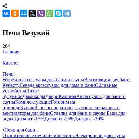
Печи Везувий
264
Главная
—
Каталог
—
Печи
Woodson аксессуары для бани и сауны
Вентиляция для бани
Кубасту
Левада аксессуары для дома и бани
Обливные
устройства
Литье
чугунное
Дымоходы
Двери
Камины
Аксессуары для бани и
сауны
Комплектующие
Готовим на
природе
Купели
Снегогенераторы, туманогенераторы и
вентиляторы для бани
Отделка для бани и сауны
Баки для
воды
Дисконт -15%
Дисконт -25%
Дисконт -30%
—
Печи для бани
Отопительные печи
Печи-камины
Электропечи для сауны