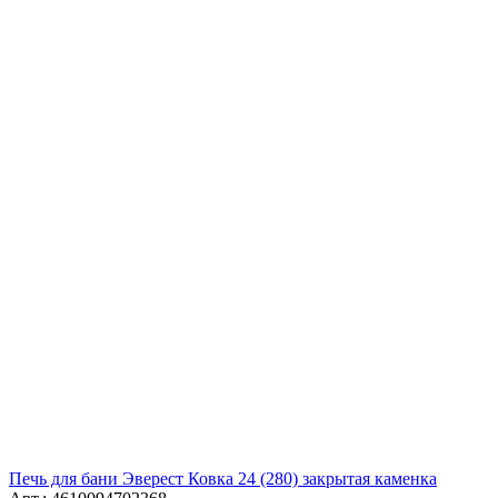
Печь для бани Эверест Ковка 24 (280) закрытая каменка