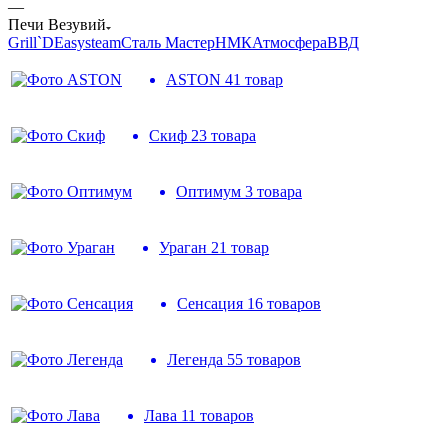
—
Печи Везувий
Grill`D
Easysteam
Сталь Мастер
НМК
Атмосфера
ВВД
ASTON
41 товар
Скиф
23 товара
Оптимум
3 товара
Ураган
21 товар
Сенсация
16 товаров
Легенда
55 товаров
Лава
11 товаров