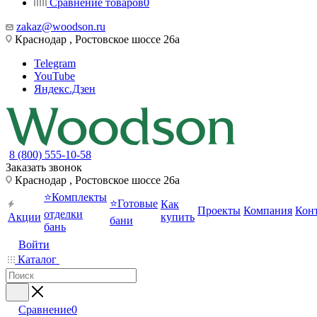
Сравнение товаров
0
zakaz@woodson.ru
Краснодар , Ростовское шоссе 26а
Telegram
YouTube
Яндекс.Дзен
8 (800) 555-10-58
Заказать звонок
Краснодар , Ростовское шоссе 26а
⭐Комплекты
⭐Готовые
Как
Проекты
Компания
Кон
отделки
Акции
купить
бани
бань
Войти
Каталог
Сравнение
0