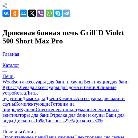
Дровяная банная печь Grill`D Violet
500 Short Max Pro
Главная
—
Каталог
—
Печи
Woodson аксессуары для бани и сауны
Вентиляция для бани
Кубасту
Левада аксессуары для дома и бани
Обливные
устройства
Литье
чугунное
Дымоходы
Двери
Камины
Аксессуары для бани и
сауны
Комплектующие
Готовим на
природе
Купели
Снегогенераторы, туманогенераторы и
вентиляторы для бани
Отделка для бани и сауны
Баки для
воды
Дисконт -15%
Дисконт -25%
Дисконт -30%
—
Печи для бани
Отопительные печи
Печи-камины
Электропечи для сауны