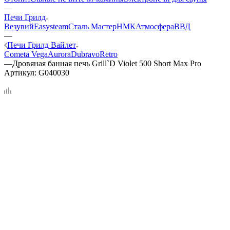
—
Печи Грилд
Везувий
Easysteam
Сталь Мастер
НМК
Атмосфера
ВВД
—
Печи Грилд Вайлет
Cometa Vega
Aurora
Dubravo
Retro
—
Дровяная банная печь Grill`D Violet 500 Short Max Pro
Артикул:
G040030