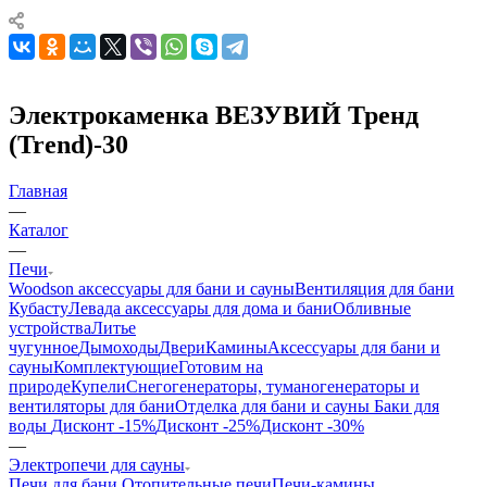
Электрокаменка ВЕЗУВИЙ Тренд
(Trend)-30
Главная
—
Каталог
—
Печи
Woodson аксессуары для бани и сауны
Вентиляция для бани
Кубасту
Левада аксессуары для дома и бани
Обливные
устройства
Литье
чугунное
Дымоходы
Двери
Камины
Аксессуары для бани и
сауны
Комплектующие
Готовим на
природе
Купели
Снегогенераторы, туманогенераторы и
вентиляторы для бани
Отделка для бани и сауны
Баки для
воды
Дисконт -15%
Дисконт -25%
Дисконт -30%
—
Электропечи для сауны
Печи для бани
Отопительные печи
Печи-камины