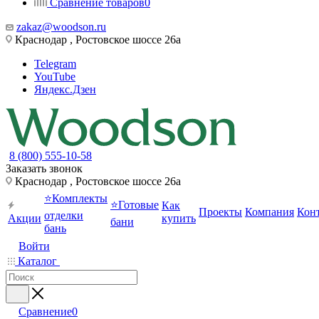
Сравнение товаров
0
zakaz@woodson.ru
Краснодар , Ростовское шоссе 26а
Telegram
YouTube
Яндекс.Дзен
8 (800) 555-10-58
Заказать звонок
Краснодар , Ростовское шоссе 26а
⭐Комплекты
⭐Готовые
Как
Проекты
Компания
Кон
отделки
Акции
купить
бани
бань
Войти
Каталог
Сравнение
0