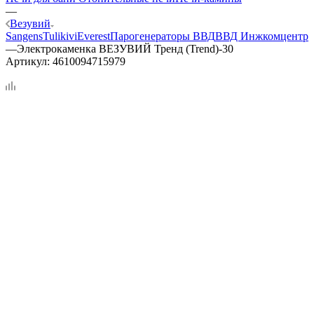
—
Везувий
Sangens
Tulikivi
Everest
Парогенераторы ВВД
ВВД Инжкомцентр
—
Электрокаменка ВЕЗУВИЙ Тренд (Trend)-30
Артикул:
4610094715979