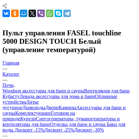
Пульт управления FASEL touchline
5000 DESIGN TOUCH Белый
(управление температурой)
Главная
—
Каталог
—
Печи
Woodson аксессуары для бани и сауны
Вентиляция для бани
Кубасту
Левада аксессуары для дома и бани
Обливные
устройства
Литье
чугунное
Дымоходы
Двери
Камины
Аксессуары для бани и
сауны
Комплектующие
Готовим на
природе
Купели
Снегогенераторы, туманогенераторы и
вентиляторы для бани
Отделка для бани и сауны
Баки для
воды
Дисконт -15%
Дисконт -25%
Дисконт -30%
—