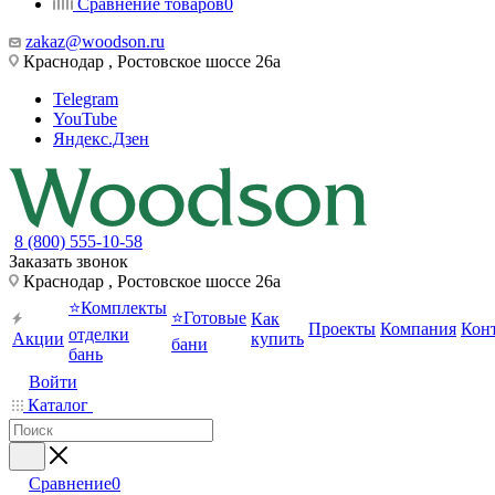
Сравнение товаров
0
zakaz@woodson.ru
Краснодар , Ростовское шоссе 26а
Telegram
YouTube
Яндекс.Дзен
8 (800) 555-10-58
Заказать звонок
Краснодар , Ростовское шоссе 26а
⭐Комплекты
⭐Готовые
Как
Проекты
Компания
Кон
отделки
Акции
купить
бани
бань
Войти
Каталог
Сравнение
0