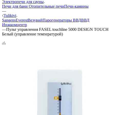
Электропечи для сауны
Печи для бани
Отопительные печи
Печи-камины
—
Tulikivi
Sangens
Everest
Везувий
Парогенераторы ВВД
ВВД
Инжкомцентр
—
Пульт управления FASEL touchline 5000 DESIGN TOUCH
Белый (управление температурой)