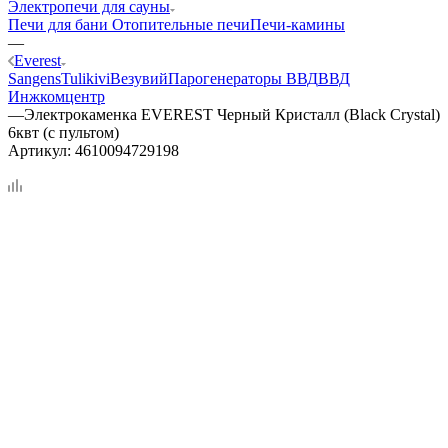
Электропечи для сауны
Печи для бани
Отопительные печи
Печи-камины
—
Everest
Sangens
Tulikivi
Везувий
Парогенераторы ВВД
ВВД
Инжкомцентр
—
Электрокаменка EVEREST Черный Кристалл (Black Crystal)
6квт (с пультом)
Артикул:
4610094729198