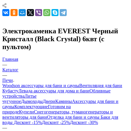
Электрокаменка EVEREST Черный
Кристалл (Black Crystal) 6квт (с
пультом)
Главная
—
Каталог
—
Печи
Woodson аксессуары для бани и сауны
Вентиляция для бани
Кубасту
Левада аксессуары для дома и бани
Обливные
устройства
Литье
чугунное
Дымоходы
Двери
Камины
Аксессуары для бани и
сауны
Комплектующие
Готовим на
природе
Купели
Снегогенераторы, туманогенераторы и
вентиляторы для бани
Отделка для бани и сауны
Баки для
воды
Дисконт -15%
Дисконт -25%
Дисконт -30%
—