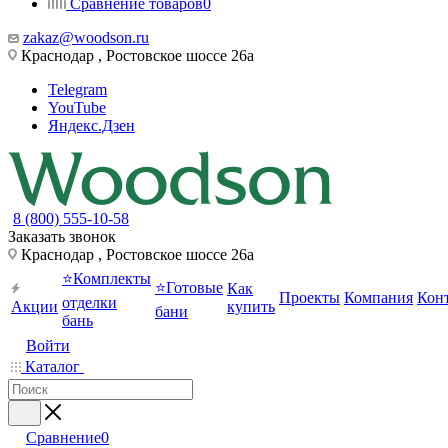
Сравнение товаров
0
zakaz@woodson.ru
Краснодар , Ростовское шоссе 26а
Telegram
YouTube
Яндекс.Дзен
8 (800) 555-10-58
Заказать звонок
Краснодар , Ростовское шоссе 26а
⭐Комплекты
⭐Готовые
Как
Проекты
Компания
Кон
отделки
Акции
купить
бани
бань
Войти
Каталог
Сравнение
0