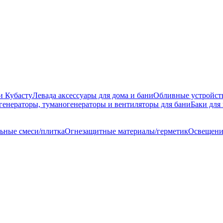
и Кубасту
Левада аксессуары для дома и бани
Обливные устройст
генераторы, туманогенераторы и вентиляторы для бани
Баки для
ьные смеси/плитка
Огнезащитные материалы/герметик
Освещение