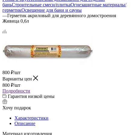
бань
Строительные смеси/плитка
Огнезащитные материалы/
герметик
Освещение для бани и сауны
—
Герметик акриловый для деревянного домостроения
Живица 0,6л
800
₽
/шт
Варианты цен
800
₽
/шт
Подробности
Гарантия низкой цены
Хочу подарок
Характеристики
Описание
Материал изготовления