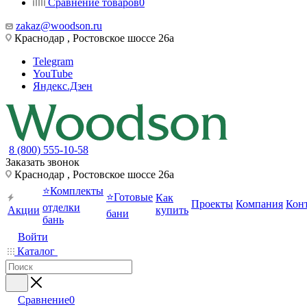
Сравнение товаров
0
zakaz@woodson.ru
Краснодар , Ростовское шоссе 26а
Telegram
YouTube
Яндекс.Дзен
8 (800) 555-10-58
Заказать звонок
Краснодар , Ростовское шоссе 26а
⭐Комплекты
⭐Готовые
Как
Проекты
Компания
Кон
отделки
Акции
купить
бани
бань
Войти
Каталог
Сравнение
0