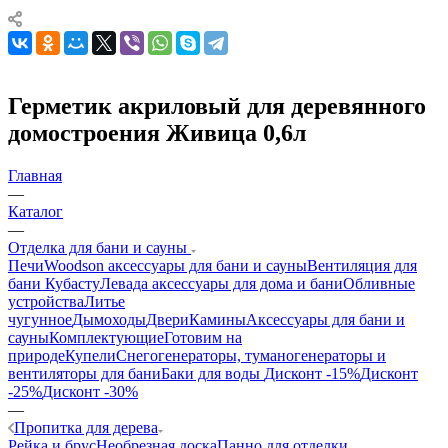
Герметик акриловый для деревянного
домостроения Живица 0,6л
Главная
—
Каталог
—
Отделка для бани и сауны
Печи
Woodson аксессуары для бани и сауны
Вентиляция для
бани Кубасту
Левада аксессуары для дома и бани
Обливные
устройства
Литье
чугунное
Дымоходы
Двери
Камины
Аксессуары для бани и
сауны
Комплектующие
Готовим на
природе
Купели
Снегогенераторы, туманогенераторы и
вентиляторы для бани
Баки для воды
Дисконт -15%
Дисконт
-25%
Дисконт -30%
—
Пропитка для дерева
Рейка и брус
Необрезная доска
Панно для отделки