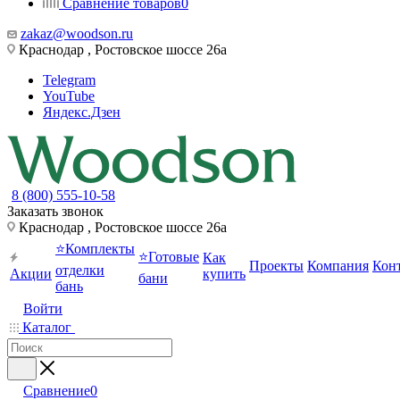
Сравнение товаров
0
zakaz@woodson.ru
Краснодар , Ростовское шоссе 26а
Telegram
YouTube
Яндекс.Дзен
8 (800) 555-10-58
Заказать звонок
Краснодар , Ростовское шоссе 26а
⭐Комплекты
⭐Готовые
Как
Проекты
Компания
Кон
отделки
Акции
купить
бани
бань
Войти
Каталог
Сравнение
0