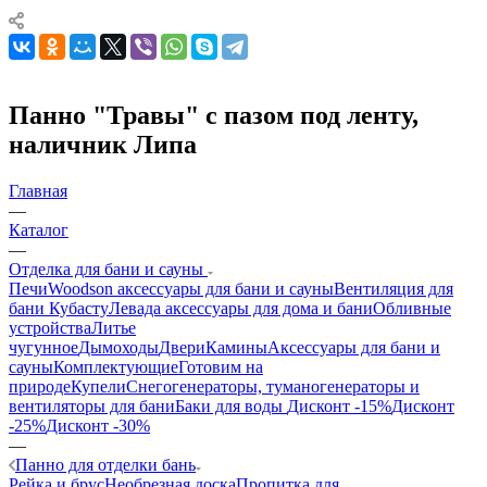
Панно "Травы" с пазом под ленту,
наличник Липа
Главная
—
Каталог
—
Отделка для бани и сауны
Печи
Woodson аксессуары для бани и сауны
Вентиляция для
бани Кубасту
Левада аксессуары для дома и бани
Обливные
устройства
Литье
чугунное
Дымоходы
Двери
Камины
Аксессуары для бани и
сауны
Комплектующие
Готовим на
природе
Купели
Снегогенераторы, туманогенераторы и
вентиляторы для бани
Баки для воды
Дисконт -15%
Дисконт
-25%
Дисконт -30%
—
Панно для отделки бань
Рейка и брус
Необрезная доска
Пропитка для