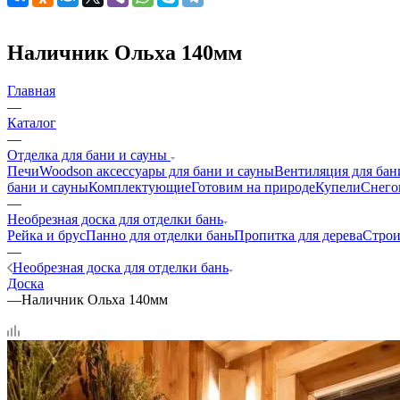
Наличник Ольха 140мм
Главная
—
Каталог
—
Отделка для бани и сауны
Печи
Woodson аксессуары для бани и сауны
Вентиляция для бан
бани и сауны
Комплектующие
Готовим на природе
Купели
Снего
—
Необрезная доска для отделки бань
Рейка и брус
Панно для отделки бань
Пропитка для дерева
Строи
—
Необрезная доска для отделки бань
Доска
—
Наличник Ольха 140мм