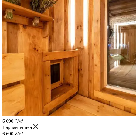
6 690
₽
/м²
Варианты цен
6 690
₽
/м²