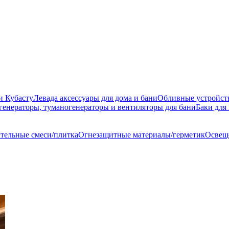
и Кубасту
Левада аксессуары для дома и бани
Обливные устройст
генераторы, туманогенераторы и вентиляторы для бани
Баки для
тельные смеси/плитка
Огнезащитные материалы/герметик
Освеще