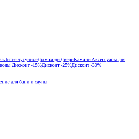
ва
Литье чугунное
Дымоходы
Двери
Камины
Аксессуары для
 воды
Дисконт -15%
Дисконт -25%
Дисконт -30%
ние для бани и сауны