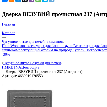
Дверка ВЕЗУВИЙ прочистная 237 (Ант
Главная
—
Каталог
—
Чугунное литье для печей и каминов
Печи
Woodson аксессуары для бани и сауны
Вентиляция для бан
сауны
Комплектующие
Готовим на природе
Купели
Снегогенерат
-30%
—
Чугунное литье Везувий для печей
НМК
ETNA
Центролит
—
Дверка ВЕЗУВИЙ прочистная 237 (Антрацит)
Артикул:
4680019120553