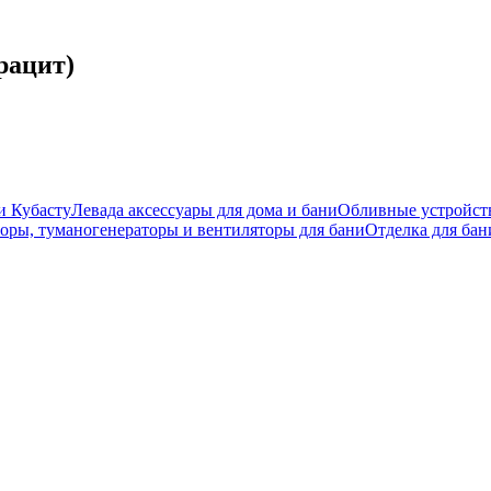
рацит)
и Кубасту
Левада аксессуары для дома и бани
Обливные устройст
оры, туманогенераторы и вентиляторы для бани
Отделка для бан