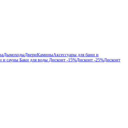
ва
Дымоходы
Двери
Камины
Аксессуары для бани и
и и сауны
Баки для воды
Дисконт -15%
Дисконт -25%
Дисконт