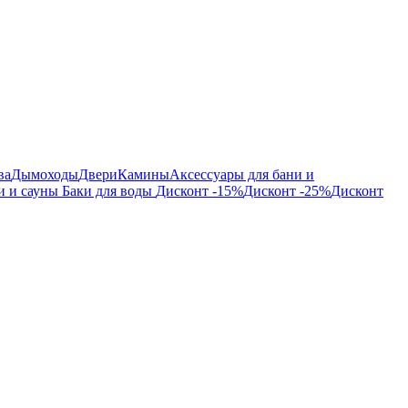
ва
Дымоходы
Двери
Камины
Аксессуары для бани и
и и сауны
Баки для воды
Дисконт -15%
Дисконт -25%
Дисконт