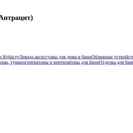
Антрацит)
и Кубасту
Левада аксессуары для дома и бани
Обливные устройст
оры, туманогенераторы и вентиляторы для бани
Отделка для бан