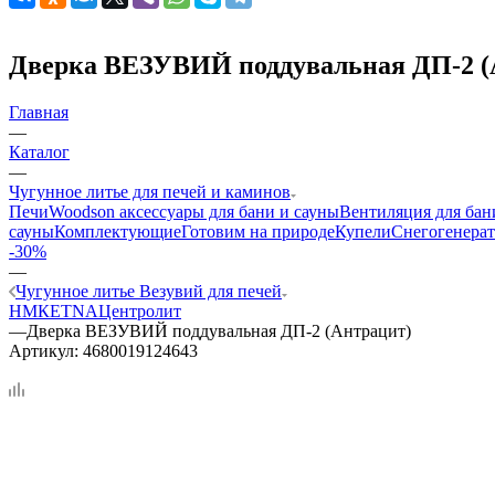
Дверка ВЕЗУВИЙ поддувальная ДП-2 (
Главная
—
Каталог
—
Чугунное литье для печей и каминов
Печи
Woodson аксессуары для бани и сауны
Вентиляция для бан
сауны
Комплектующие
Готовим на природе
Купели
Снегогенерат
-30%
—
Чугунное литье Везувий для печей
НМК
ETNA
Центролит
—
Дверка ВЕЗУВИЙ поддувальная ДП-2 (Антрацит)
Артикул:
4680019124643