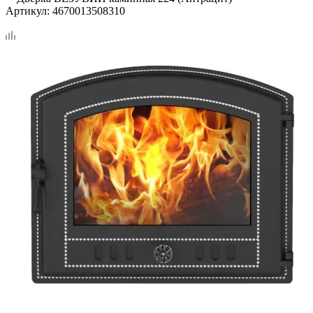
Артикул:
4670013508310