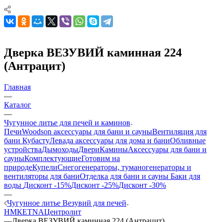
Дверка ВЕЗУВИЙ каминная 224
(Антрацит)
Главная
—
Каталог
—
Чугунное литье для печей и каминов
Печи
Woodson аксессуары для бани и сауны
Вентиляция для
бани Кубасту
Левада аксессуары для дома и бани
Обливные
устройства
Дымоходы
Двери
Камины
Аксессуары для бани и
сауны
Комплектующие
Готовим на
природе
Купели
Снегогенераторы, туманогенераторы и
вентиляторы для бани
Отделка для бани и сауны
Баки для
воды
Дисконт -15%
Дисконт -25%
Дисконт -30%
—
Чугунное литье Везувий для печей
НМК
ETNA
Центролит
—
Дверка ВЕЗУВИЙ каминная 224 (Антрацит)