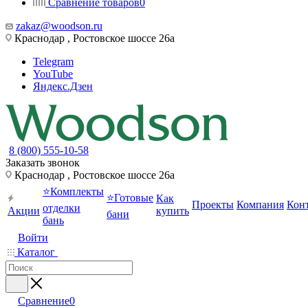
Сравнение товаров
0
zakaz@woodson.ru
Краснодар , Ростовское шоссе 26а
Telegram
YouTube
Яндекс.Дзен
8 (800) 555-10-58
Заказать звонок
Краснодар , Ростовское шоссе 26а
⭐Комплекты
⭐Готовые
Как
Проекты
Компания
Кон
отделки
Акции
купить
бани
бань
Войти
Каталог
Сравнение
0