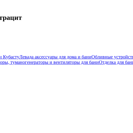
трацит
и Кубасту
Левада аксессуары для дома и бани
Обливные устройст
оры, туманогенераторы и вентиляторы для бани
Отделка для бан