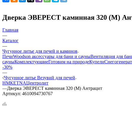
Дверка ЭВЕРЕСТ каминная 320 (М) Ан
Главная
—
Каталог
—
Чугунное литье для печей и каминов
Печи
Woodson аксессуары для бани и сауны
Вентиляция для бан
сауны
Комплектующие
Готовим на природе
Купели
Снегогенерат
-30%
—
Чугунное литье Везувий для печей
НМК
ETNA
Центролит
—
Дверка ЭВЕРЕСТ каминная 320 (М) Антрацит
Артикул:
4610094730767