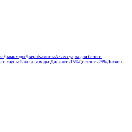
ва
Дымоходы
Двери
Камины
Аксессуары для бани и
и и сауны
Баки для воды
Дисконт -15%
Дисконт -25%
Дисконт