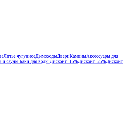
ва
Литье чугунное
Дымоходы
Двери
Камины
Аксессуары для
и и сауны
Баки для воды
Дисконт -15%
Дисконт -25%
Дисконт