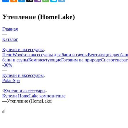
Утепление (HomeLake)
Главная
—
Каталог
—
Купели и аксессуары
Печи
Woodson аксессуары для бани и сауны
Вентиляция для бан
бани и сауны
Комплектующие
Готовим на природе
Снегогенерат
-30%
—
Купели и аксессуары
Polar Spa
—
Купели и аксессуары
Купели HomeLake композитные
—
Утепление (HomeLake)