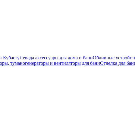
и Кубасту
Левада аксессуары для дома и бани
Обливные устройст
оры, туманогенераторы и вентиляторы для бани
Отделка для бан