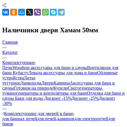
Наличники двери Хамам 50мм
Главная
—
Каталог
—
Комплектующие
Печи
Woodson аксессуары для бани и сауны
Вентиляция для
бани Кубасту
Левада аксессуары для дома и бани
Обливные
устройства
Литье
чугунное
Дымоходы
Двери
Камины
Аксессуары для бани и
сауны
Готовим на природе
Купели
Снегогенераторы,
туманогенераторы и вентиляторы для бани
Отделка для бани и
сауны
Баки для воды
Дисконт -15%
Дисконт -25%
Дисконт
-30%
—
Комплектующие для дверей в баню
для банных печей
для печей-каминов
для электропечей
для
баков