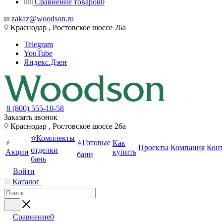
Сравнение товаров
0
zakaz@woodson.ru
Краснодар , Ростовское шоссе 26а
Telegram
YouTube
Яндекс.Дзен
8 (800) 555-10-58
Заказать звонок
Краснодар , Ростовское шоссе 26а
⭐Комплекты
⭐Готовые
Как
Проекты
Компания
Кон
отделки
Акции
купить
бани
бань
Войти
Каталог
Сравнение
0