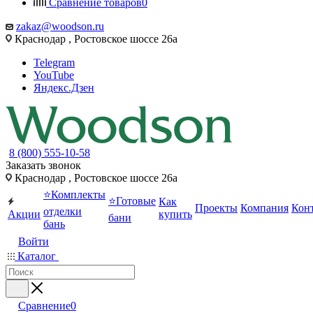
Сравнение товаров
0
zakaz@woodson.ru
Краснодар , Ростовское шоссе 26а
Telegram
YouTube
Яндекс.Дзен
8 (800) 555-10-58
Заказать звонок
Краснодар , Ростовское шоссе 26а
⭐Комплекты
⭐Готовые
Как
Проекты
Компания
Кон
отделки
Акции
купить
бани
бань
Войти
Каталог
Сравнение
0