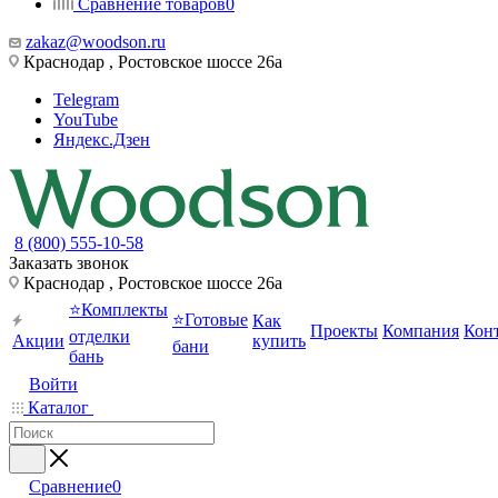
Сравнение товаров
0
zakaz@woodson.ru
Краснодар , Ростовское шоссе 26а
Telegram
YouTube
Яндекс.Дзен
8 (800) 555-10-58
Заказать звонок
Краснодар , Ростовское шоссе 26а
⭐Комплекты
⭐Готовые
Как
Проекты
Компания
Кон
отделки
Акции
купить
бани
бань
Войти
Каталог
Сравнение
0