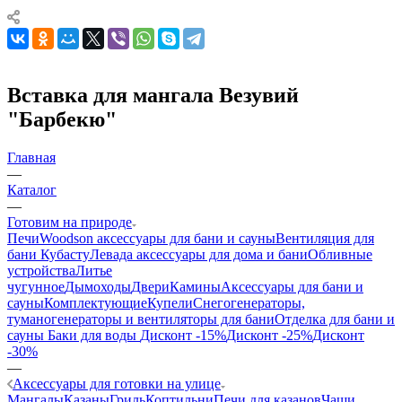
Вставка для мангала Везувий
"Барбекю"
Главная
—
Каталог
—
Готовим на природе
Печи
Woodson аксессуары для бани и сауны
Вентиляция для
бани Кубасту
Левада аксессуары для дома и бани
Обливные
устройства
Литье
чугунное
Дымоходы
Двери
Камины
Аксессуары для бани и
сауны
Комплектующие
Купели
Снегогенераторы,
туманогенераторы и вентиляторы для бани
Отделка для бани и
сауны
Баки для воды
Дисконт -15%
Дисконт -25%
Дисконт
-30%
—
Аксессуары для готовки на улице
Мангалы
Казаны
Гриль
Коптильни
Печи для казанов
Чаши