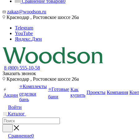
Сравнение товаров
0
zakaz@woodson.ru
Краснодар , Ростовское шоссе 26а
Telegram
YouTube
Яндекс.Дзен
8 (800) 555-10-58
Заказать звонок
Краснодар , Ростовское шоссе 26а
⭐Комплекты
⭐Готовые
Как
Проекты
Компания
Кон
отделки
Акции
купить
бани
бань
Войти
Каталог
Сравнение
0