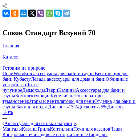
Совок Стандарт Везувий 70
Главная
—
Каталог
—
Готовим на природе
Печи
Woodson аксессуары для бани и сауны
Вентиляция для
бани Кубасту
Левада аксессуары для дома и бани
Обливные
устройства
Литье
чугунное
Дымоходы
Двери
Камины
Аксессуары для бани и
сауны
Комплектующие
Купели
Снегогенераторы,
туманогенераторы и вентиляторы для бани
Отделка для бани и
сауны
Баки для воды
Дисконт -15%
Дисконт -25%
Дисконт
-30%
—
Аксессуары для готовки на улице
Мангалы
Казаны
Гриль
Коптильни
Печи для казанов
Чаши
Костровые
Печи садовые и портативные
Тандыры