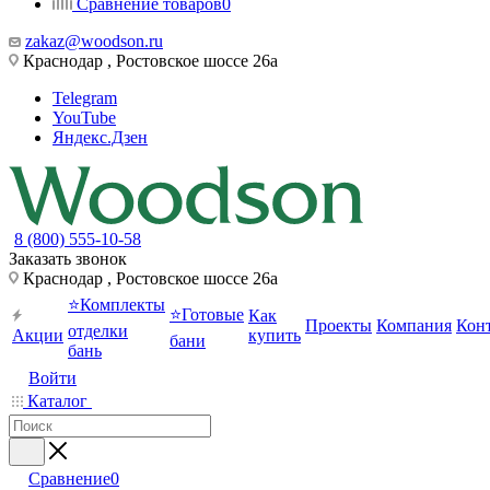
Сравнение товаров
0
zakaz@woodson.ru
Краснодар , Ростовское шоссе 26а
Telegram
YouTube
Яндекс.Дзен
8 (800) 555-10-58
Заказать звонок
Краснодар , Ростовское шоссе 26а
⭐Комплекты
⭐Готовые
Как
Проекты
Компания
Кон
отделки
Акции
купить
бани
бань
Войти
Каталог
Сравнение
0