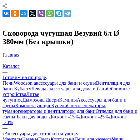
Сковорода чугунная Везувий 6л Ø
380мм (Без крышки)
Главная
—
Каталог
—
Готовим на природе
Печи
Woodson аксессуары для бани и сауны
Вентиляция для
бани Кубасту
Левада аксессуары для дома и бани
Обливные
устройства
Литье
чугунное
Дымоходы
Двери
Камины
Аксессуары для бани и
сауны
Комплектующие
Купели
Снегогенераторы,
туманогенераторы и вентиляторы для бани
Отделка для бани и
сауны
Баки для воды
Дисконт -15%
Дисконт -25%
Дисконт
-30%
—
Аксессуары для готовки на улице
Мангалы
Казаны
Гриль
Коптильни
Печи для казанов
Чаши