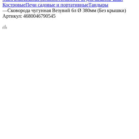
Костровые
Печи садовые и портативные
Тандыры
—
Сковорода чугунная Везувий 6л Ø 380мм (Без крышки)
Артикул:
4680046790545