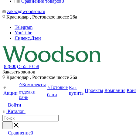
Сравнение товаров
0
zakaz@woodson.ru
Краснодар , Ростовское шоссе 26а
Telegram
YouTube
Яндекс.Дзен
8 (800) 555-10-58
Заказать звонок
Краснодар , Ростовское шоссе 26а
⭐Комплекты
⭐Готовые
Как
Проекты
Компания
Кон
отделки
Акции
купить
бани
бань
Войти
Каталог
Сравнение
0