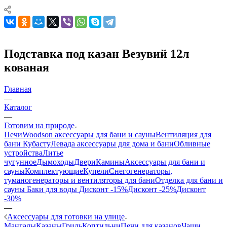
Подставка под казан Везувий 12л
кованая
Главная
—
Каталог
—
Готовим на природе
Печи
Woodson аксессуары для бани и сауны
Вентиляция для
бани Кубасту
Левада аксессуары для дома и бани
Обливные
устройства
Литье
чугунное
Дымоходы
Двери
Камины
Аксессуары для бани и
сауны
Комплектующие
Купели
Снегогенераторы,
туманогенераторы и вентиляторы для бани
Отделка для бани и
сауны
Баки для воды
Дисконт -15%
Дисконт -25%
Дисконт
-30%
—
Аксессуары для готовки на улице
Мангалы
Казаны
Гриль
Коптильни
Печи для казанов
Чаши