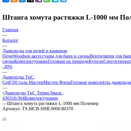
Штанга хомута растяжки L-1000 мм По
Главная
—
Каталог
—
Дымоходы для печей и каминов
Печи
Woodson аксессуары для бани и сауны
Вентиляция для бан
сауны
Комплектующие
Готовим на природе
Купели
Снегогенерат
-30%
—
Дымоходы ТиС
Grill`D
Сталь Мастер
Мастер Флеш
Готовые комплекты дымохода
—
Дымоходы ТиС ТермоЭмаль
430
316/304
Комплектующие
—
Штанга хомута растяжки L-1000 мм Полимер
Артикул:
TS.MCB.SHR.0000.80370