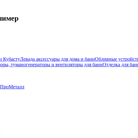
лимер
и Кубасту
Левада аксессуары для дома и бани
Обливные устройст
оры, туманогенераторы и вентиляторы для бани
Отделка для бан
ПроМеталл