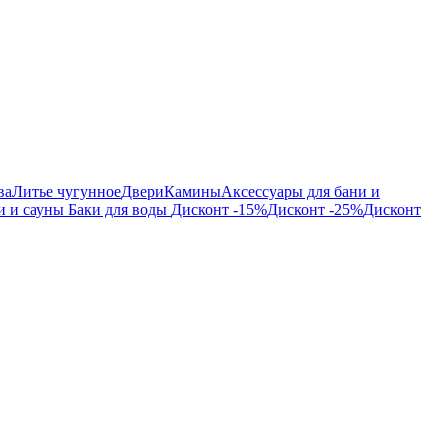
ва
Литье чугунное
Двери
Камины
Аксессуары для бани и
и и сауны
Баки для воды
Дисконт -15%
Дисконт -25%
Дисконт