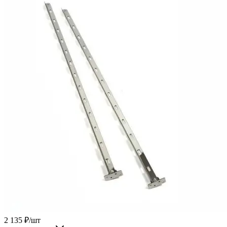
2 135
₽
/шт