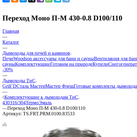
Переход Моно П-М 430-0.8 D100/110
Главная
—
Каталог
—
Дымоходы для печей и каминов
Печи
Woodson аксессуары для бани и сауны
Вентиляция для бан
сауны
Комплектующие
Готовим на природе
Купели
Снегогенерат
-30%
—
Дымоходы ТиС
Grill`D
Сталь Мастер
Мастер Флеш
Готовые комплекты дымохода
—
Комплектующие к дымоходам ТиС
430
316/304
ТермоЭмаль
—
Переход Моно П-М 430-0.8 D100/110
Артикул:
TS.FRT.PRM.0100.83533