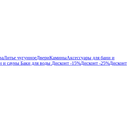
ва
Литье чугунное
Двери
Камины
Аксессуары для бани и
и и сауны
Баки для воды
Дисконт -15%
Дисконт -25%
Дисконт