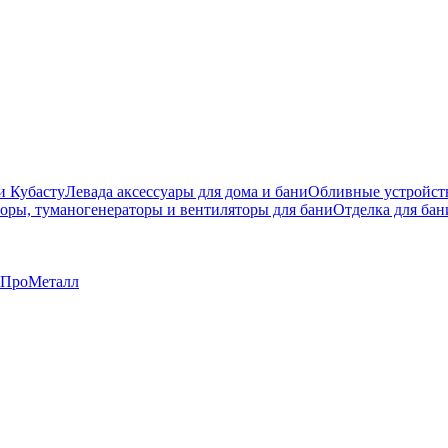
и Кубасту
Левада аксессуары для дома и бани
Обливные устройст
оры, туманогенераторы и вентиляторы для бани
Отделка для бан
ПроМеталл